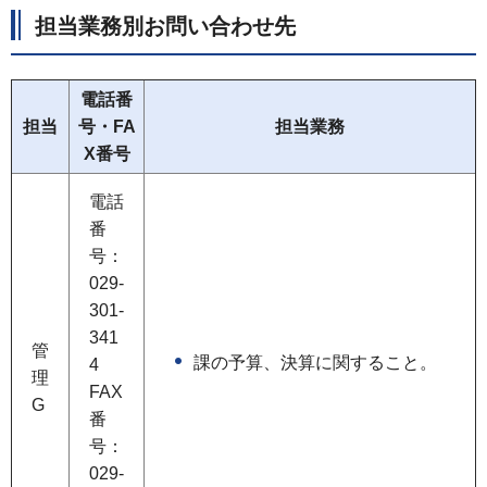
担当業務別お問い合わせ先
電話番
担当
号・FA
担当業務
X番号
電話
番
号：
029-
301-
341
管
課の予算、決算に関すること。
4
理
FAX
G
番
号：
029-