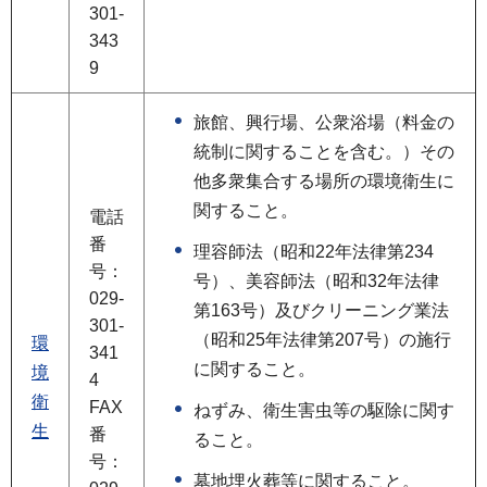
301-
343
9
旅館、興行場、公衆浴場（料金の
統制に関することを含む。）その
他多衆集合する場所の環境衛生に
関すること。
電話
番
理容師法（昭和22年法律第234
号：
号）、美容師法（昭和32年法律
029-
第163号）及びクリーニング業法
301-
（昭和25年法律第207号）の施行
環
341
に関すること。
境
4
衛
FAX
ねずみ、衛生害虫等の駆除に関す
生
番
ること。
号：
墓地埋火葬等に関すること。