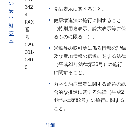
の
342
食品表示に関すること。
安
4
全
健康増進法の施行に関すること
FAX
対
（特別用途表示、誇大表示等に係
番
策
るものに限る。）。
号：
室
029-
米穀等の取引等に係る情報の記録
301-
及び産地情報の伝達に関する法律
080
（平成21年法律第26号）の施行
0
に関すること。
カネミ油症患者に関する施策の総
合的な推進に関する法律（平成2
4年法律第82号）の施行に関する
こと。
詳細