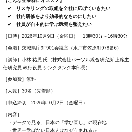
【こんな企業様にオススメ】
✔ リスキリングの取組を全社に広げていきたい
✔ 社内研修をより効果的なものにしたい
✔ 社員が自主的に学ぶ環境を整えたい
［日時］2026年10月9日（金曜日） 13時30分～16時30分
［会場］茨城県庁9F901会議室（水戸市笠原町978番6）
［講師］小林 祐児 氏（株式会社パーソル総合研究所 上席主
任研究員 執行役員 シンクタンク本部長）
［参加費］無料
［人数］30名（先着順）
［申込締切］2026年10月2日（金曜日）
［内容］
・データで見る、日本の「学び直し」の現在地
・世界一学ばない日本人はなぜうまれるか