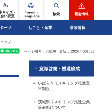
字サイズ・
Foreign
検索
緊急情報
色合い変更
Language
ポーツ
しごと・産業
県政情報
ショップ
ページ番号：70236
更新日:2026年8月3日
意識啓発・機運醸成
いばらきリスキリング推進宣
言制度
茨城県リスキリング推進企業
等表彰について