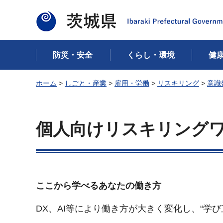
茨城県
防災・安全
くらし・環境
健
ホーム
>
しごと・産業
>
雇用・労働
>
リスキリング
>
意識
個人向けリスキリング
ここから学べるあなたの働き方
DX、AI等により働き方が大きく変化し、“学