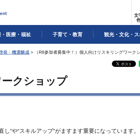
文
康・医療・福祉
子育て・教育
観光・文化・ス
啓発・機運醸成
> （R8参加者募集中！）個人向けリスキリングワーク
ワークショップ
び直し”や“スキルアップ”がますます重要になっています。