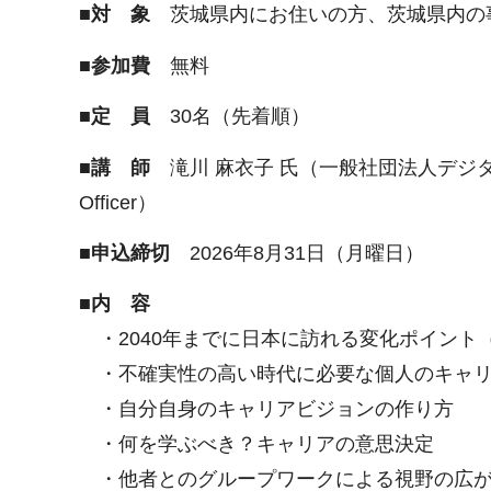
■対 象
茨城県内にお住いの方、茨城県内の
■参加費
無料
■定 員
30名（先着順）
■講 師
滝川 麻衣子 氏（一般社団法人デジタルジ
Officer）
■申込締切
2026年8月31日（月曜日）
■内 容
・2040年までに日本に訪れる変化ポイント
・不確実性の高い時代に必要な個人のキャリ
・自分自身のキャリアビジョンの作り方
・何を学ぶべき？キャリアの意思決定
・他者とのグループワークによる視野の広