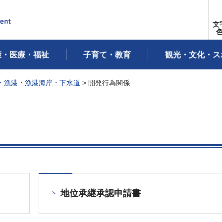
文
康・医療・福祉
子育て・教育
観光・文化・ス
・漁港・漁港海岸・下水道
> 開発行為関係
地位承継承認申請書