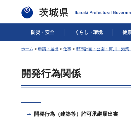
茨城県
防災・安全
くらし・環境
健
ホーム
>
申請・届出
>
仕事
>
都市計画・公園・河川・港湾
開発行為関係
開発行為（建築等）許可承継届出書