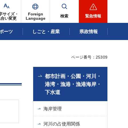
字サイズ・
Foreign
検索
緊急情報
色合い変更
Language
ポーツ
しごと・産業
県政情報
ページ番号：25309
都市計画・公園・河川・
港湾・漁港・漁港海岸・
下水道
海岸管理
河川の占使用関係