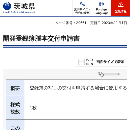
茨城県
文字サイズ・
Foreign
緊急情報
色合い変更
Language
ページ番号：29661
更新日:2023年11月1日
開発登録簿謄本交付申請書
画面サイズで表示
登録簿の写しの交付を申請する場合に使用する
概要
様式
1枚
枚数
この