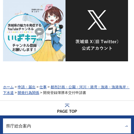
ホーム
>
申請・届出
>
仕事
>
都市計画・公園・河川・港湾・漁港・漁港海岸・
下水道
>
開発行為関係
> 開発登録簿謄本交付申請書
PAGE TOP
県庁総合案内