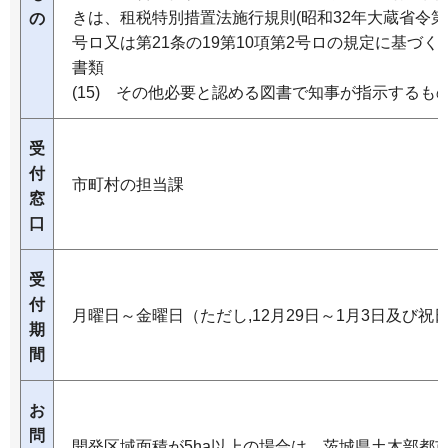
きは、租税特別措置法施行規則(昭和32年大蔵省令第15
の
号ロ又は第21条の19第10項第2号ロの規定に基づ
書類
(15) その他必要と認める図書で知事が指示するも
受
付
市町村の担当課
窓
口
受
付
月曜日～金曜日（ただし,12月29日～1月3日及び
期
間
お
問
開発区域面積が5ha以上の場合は、茨城県土木部都