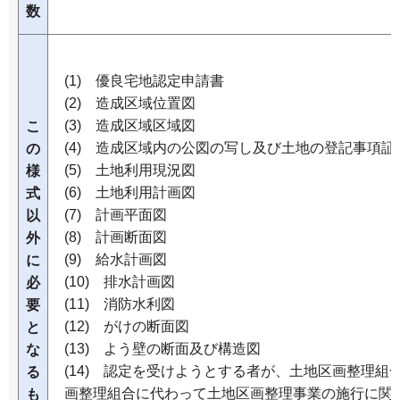
数
(1) 優良宅地認定申請書
(2) 造成区域位置図
(3) 造成区域区域図
こ
(4) 造成区域内の公図の写し及び土地の登記事項証
の
(5) 土地利用現況図
様
(6) 土地利用計画図
式
(7) 計画平面図
以
(8) 計画断面図
外
(9) 給水計画図
に
(10) 排水計画図
必
(11) 消防水利図
要
(12) がけの断面図
と
(13) よう壁の断面及び構造図
な
(14) 認定を受けようとする者が、土地区画整理組
る
画整理組合に代わって土地区画整理事業の施行に関
も