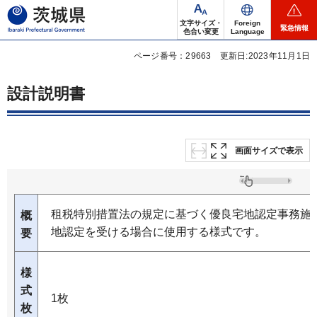
茨城県
文字サイズ・
Foreign
緊急情報
色合い変更
Language
ページ番号：29663
更新日:2023年11月1日
設計説明書
画面サイズで表示
租税特別措置法の規定に基づく優良宅地認定事務施行
概
地認定を受ける場合に使用する様式です。
要
様
式
1枚
枚