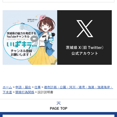
ホーム
>
申請・届出
>
仕事
>
都市計画・公園・河川・港湾・漁港・漁港海岸・
下水道
>
開発行為関係
> 設計説明書
PAGE TOP