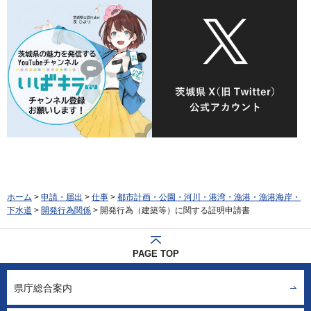
ホーム
>
申請・届出
>
仕事
>
都市計画・公園・河川・港湾・漁港・漁港海岸・
下水道
>
開発行為関係
> 開発行為（建築等）に関する証明申請書
PAGE TOP
県庁総合案内