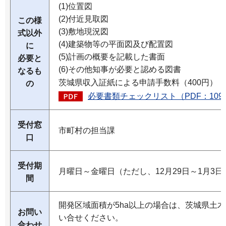
(1)位置図
(2)付近見取図
この様
(3)敷地現況図
式以外
(4)建築物等の平面図及び配置図
に
(5)計画の概要を記載した書面
必要と
(6)その他知事が必要と認める図書
なるも
茨城県収入証紙による申請手数料（400円）
の
必要書類チェックリスト（PDF：109
受付窓
市町村の担当課
口
受付期
月曜日～金曜日（ただし、12月29日～1月3
間
開発区域面積が5ha以上の場合は、茨城県土
お問い
い合せください。
合わせ