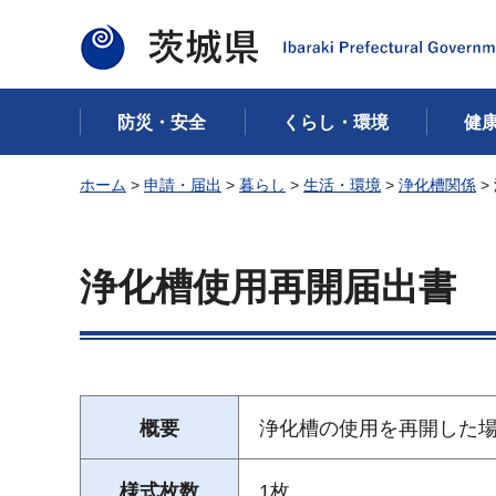
茨城県
防災・安全
くらし・環境
健
ホーム
>
申請・届出
>
暮らし
>
生活・環境
>
浄化槽関係
>
浄化槽使用再開届出書
概要
浄化槽の使用を再開した
様式枚数
1枚