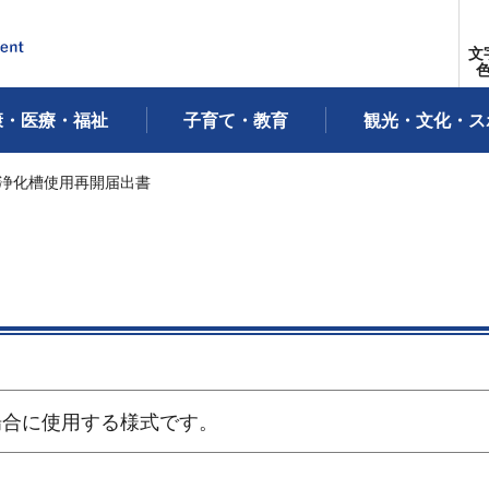
文
康・医療・福祉
子育て・教育
観光・文化・ス
 浄化槽使用再開届出書
場合に使用する様式です。