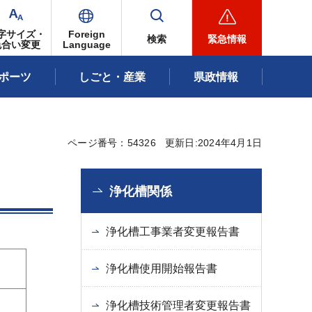
字サイズ・
Foreign
検索
緊急情報
色合い変更
Language
ポーツ
しごと・産業
県政情報
ページ番号：54326
更新日:2024年4月1日
浄化槽関係
浄化槽工事業者変更報告書
浄化槽使用開始報告書
浄化槽技術管理者変更報告書