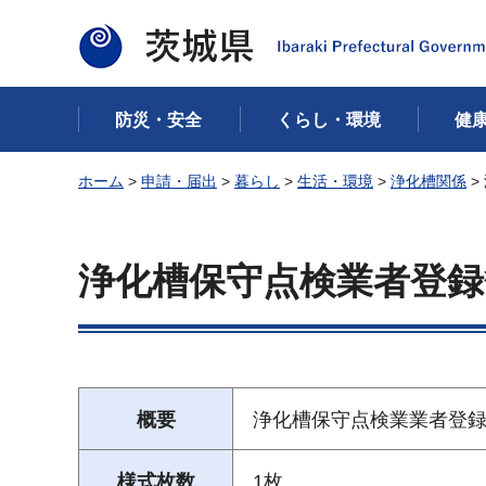
茨城県
防災・安全
くらし・環境
健
ホーム
>
申請・届出
>
暮らし
>
生活・環境
>
浄化槽関係
>
浄化槽保守点検業者登録
概要
浄化槽保守点検業業者登
様式枚数
1枚