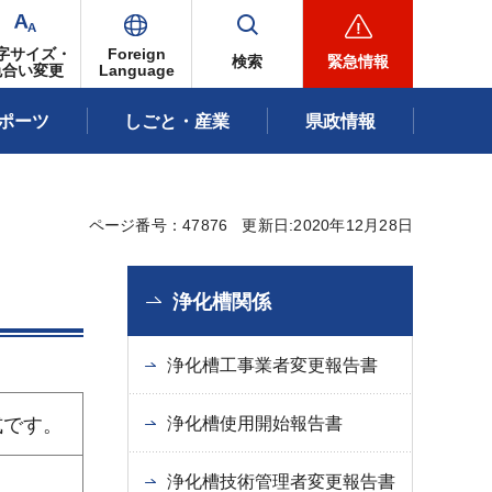
字サイズ・
Foreign
検索
緊急情報
色合い変更
Language
ポーツ
しごと・産業
県政情報
ページ番号：47876
更新日:2020年12月28日
浄化槽関係
浄化槽工事業者変更報告書
式です。
浄化槽使用開始報告書
浄化槽技術管理者変更報告書