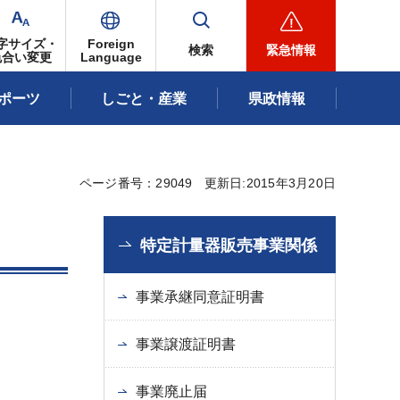
字サイズ・
Foreign
検索
緊急情報
色合い変更
Language
ポーツ
しごと・産業
県政情報
ページ番号：29049
更新日:2015年3月20日
特定計量器販売事業関係
事業承継同意証明書
事業譲渡証明書
事業廃止届