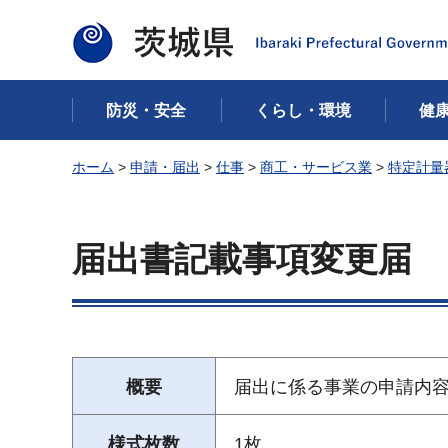
茨城県
防災・安全
くらし・環境
健
ホーム
>
申請・届出
>
仕事
>
商工・サービス業
>
特定計量
届出書記載事項変更届
概要
届出に係る事業の申請内
様式枚数
1枚