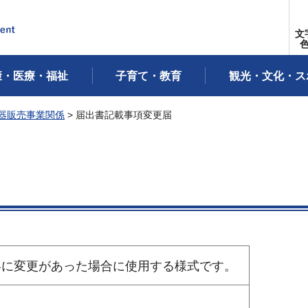
文
康・医療・福祉
子育て・教育
観光・文化・ス
器販売事業関係
> 届出書記載事項変更届
容に変更があった場合に使用する様式です。