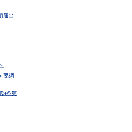
項届出
＞
＜要綱
第8条第