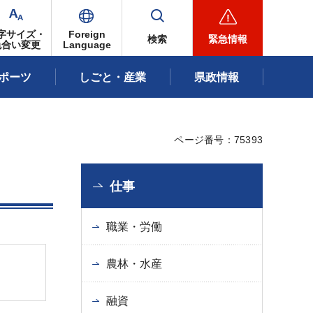
字サイズ・
Foreign
検索
緊急情報
色合い変更
Language
ポーツ
しごと・産業
県政情報
ページ番号：75393
仕事
職業・労働
農林・水産
融資