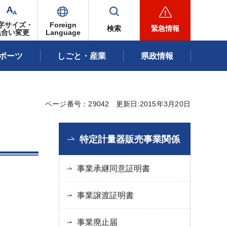
字サイズ・
Foreign
検索
緊急情報
色合い変更
Language
ポーツ
しごと・産業
県政情報
ページ番号：29042
更新日:2015年3月20日
特定計量器販売事業関係
事業承継同意証明書
事業譲渡証明書
事業廃止届