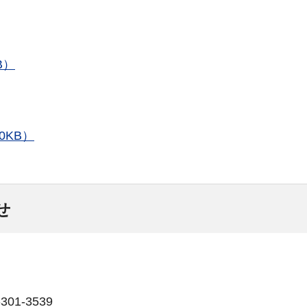
B）
0KB）
せ
01-3539