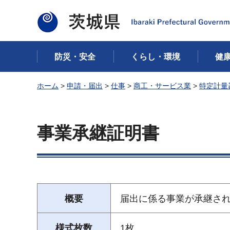
茨城県
防災・安全
くらし・環境
健
ホーム
>
申請・届出
>
仕事
>
商工・サービス業
>
特定計量
事業承継証明書
概要
届出に係る事業が承継さ
様式枚数
1枚