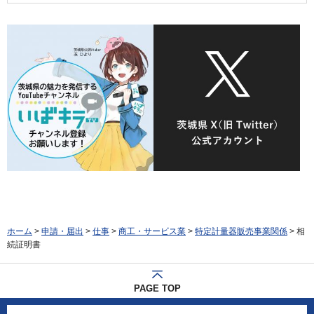
ホーム
>
申請・届出
>
仕事
>
商工・サービス業
>
特定計量器販売事業関係
> 相
続証明書
PAGE TOP