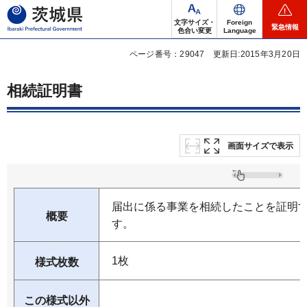
茨城県
文字サイズ・
Foreign
緊急情報
色合い変更
Language
ページ番号：29047
更新日:2015年3月20日
相続証明書
画面サイズで表示
届出に係る事業を相続したことを証明
概要
す。
1枚
様式枚数
この様式以外