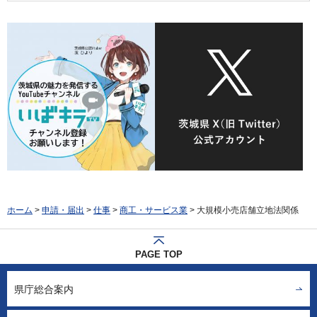
ホーム
>
申請・届出
>
仕事
>
商工・サービス業
> 大規模小売店舗立地法関係
PAGE TOP
県庁総合案内