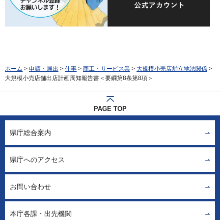
ホーム
>
申請・届出
>
仕事
>
商工・サービス業
>
大規模小売店舗立地法関係
>
大規模小売店舗出店計画周知報告書＜要綱第8条第8項＞
PAGE TOP
県庁総合案内
県庁へのアクセス
お問い合わせ
本庁各課・出先機関