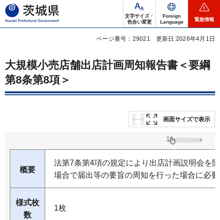
茨城県
文字サイズ・
Foreign
緊急情報
色合い変更
Language
ページ番号：29021
更新日:2026年4月1日
大規模小売店舗出店計画周知報告書＜要綱
第8条第8項＞
画面サイズで表示
法第7条第4項の規定により出店計画説明会を
概要
場合で届出等の要旨の周知を行った場合に必要
様式枚
1枚
数