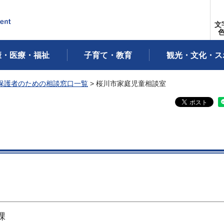
文
康・医療・福祉
子育て・教育
観光・文化・ス
保護者のための相談窓口一覧
> 桜川市家庭児童相談室
課