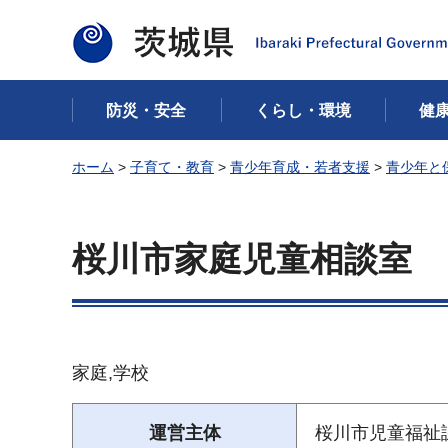
茨城県
防災・安全
くらし・環境
健
ホーム
>
子育て・教育
>
青少年育成・若者支援
>
青少年と
桜川市家庭児童相談室
家庭,学校
運営主体
桜川市児童福祉