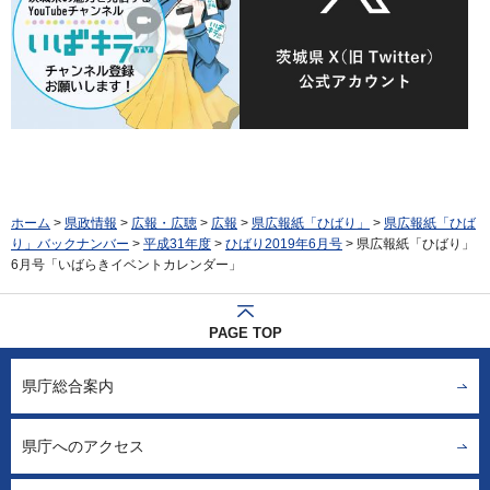
ホーム
>
県政情報
>
広報・広聴
>
広報
>
県広報紙「ひばり」
>
県広報紙「ひば
り」バックナンバー
>
平成31年度
>
ひばり2019年6月号
> 県広報紙「ひばり」
6月号「いばらきイベントカレンダー」
PAGE TOP
県庁総合案内
県庁へのアクセス