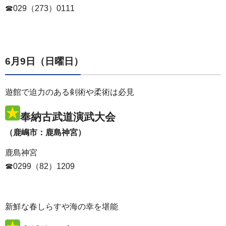
☎029（273）0111
6月9日（日曜日）
遊館で迫力のある剣術や柔術は必見
奉納古武道演武大会
（鹿嶋市：鹿島神宮）
鹿島神宮
☎0299（82）1209
新鮮な春しらすや海の幸を堪能