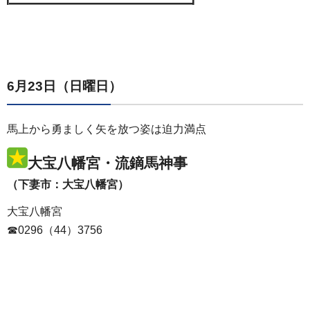
6月23日（日曜日）
馬上から勇ましく矢を放つ姿は迫力満点
大宝八幡宮・流鏑馬神事
（下妻市：大宝八幡宮）
大宝八幡宮
☎0296（44）3756