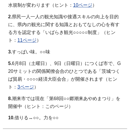
水規制が変わります（ヒント：
10ページ
）
2.
県民一人一人の観光知識や接遇スキルの向上を目的
に、県内の観光に関する知識とおもてなしの心を有す
る方を認定する「いばらき観光○○○○○制度」（ヒン
ト：
11ページ
）
3.
すっぱい味。○○味
5.
6月8日（土曜日）、9日（日曜日）につくば市で、G
20サミットの関係閣僚会合のひとつである「茨城つく
ば貿易・○○○○経済大臣会合」が開催されます（ヒン
ト：
3ページ
）
8.
潮来市では現在「第68回○○郷潮来あやめまつり」を
開催中（ヒント：このページ）
10.
借りる↔○○。力を○○