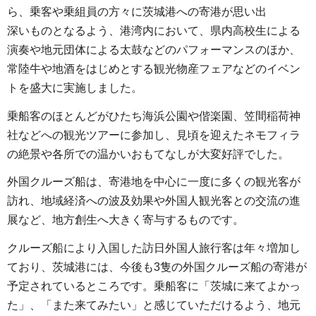
ら、乗客や乗組員の方々に茨城港への寄港が思い出
深いものとなるよう、港湾内において、県内高校生による
演奏や地元団体による太鼓などのパフォーマンスのほか、
常陸牛や地酒をはじめとする観光物産フェアなどのイベン
トを盛大に実施しました。
乗船客のほとんどがひたち海浜公園や偕楽園、笠間稲荷神
社などへの観光ツアーに参加し、見頃を迎えたネモフィラ
の絶景や各所での温かいおもてなしが大変好評でした。
外国クルーズ船は、寄港地を中心に一度に多くの観光客が
訪れ、地域経済への波及効果や外国人観光客との交流の進
展など、地方創生へ大きく寄与するものです。
クルーズ船により入国した訪日外国人旅行客は年々増加し
ており、茨城港には、今後も3隻の外国クルーズ船の寄港が
予定されているところです。乗船客に「茨城に来てよかっ
た」、「また来てみたい」と感じていただけるよう、地元