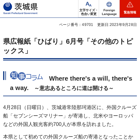
茨城県
文字サイズ・
Foreign
緊急情報
色合い変更
Language
ページ番号：49701
更新日:2023年9月28日
県広報紙「ひばり」6月号「その他のトピ
ックス」
Where
there's a will, there's
a way.
～
意志あるところに道は開ける～
4月28日（日曜日）、茨城港常陸那珂港区に、外国クルーズ
船「セブンシーズマリナー」が寄港し、北米やヨーロッパ
などの外国人観光客約700人が本県を訪れました。
本県として初めての外国クルーズ船の寄港となったことか