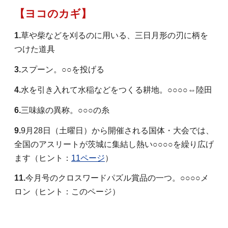
【ヨコのカギ】
1
.
草や柴などを刈るのに用いる、三日月形の刃に柄を
つけた道具
3.
スプーン。○○を投げる
4.
水を引き入れて水稲などをつくる耕地。○○○○⇔陸田
6.
三味線の異称。○○○の糸
9.
9月28日（土曜日）から開催される国体・大会では、
全国のアスリートが茨城に集結し熱い○○○○を繰り広げ
ます（ヒント：
11ページ
）
11.
今月号のクロスワードパズル賞品の一つ。○○○○メ
ロン（ヒント：このページ）