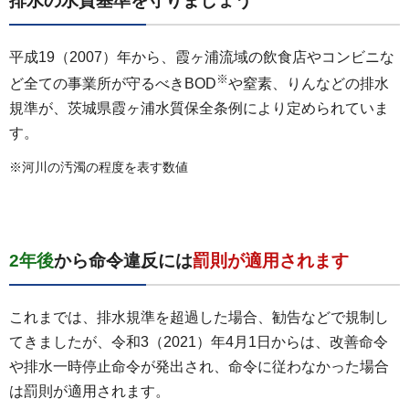
排水の水質基準を守りましょう
平成19（2007）年から、霞ヶ浦流域の飲食店やコンビニな
※
ど全ての事業所が守るべきBOD
や窒素、りんなどの排水
規準が、茨城県霞ヶ浦水質保全条例により定められていま
す。
※河川の汚濁の程度を表す数値
2年後
から命令違反には
罰則が適用されます
これまでは、排水規準を超過した場合、勧告などで規制し
てきましたが、令和3（2021）年4月1日からは、改善命令
や排水一時停止命令が発出され、命令に従わなかった場合
は罰則が適用されます。