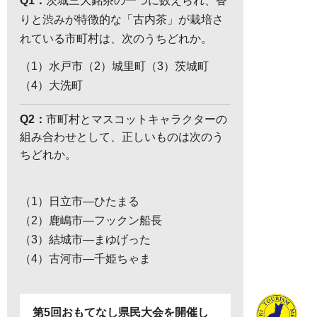
Q1：
茨城三大銘茶の一つに数えられ、香
りと渋みが特徴的な「古内茶」が栽培さ
れている市町村は、次のうちどれか。
（1）水戸市（2）城里町（3）茨城町
（4）大洗町
Q2：
市町村とマスコットキャラクターの
組み合わせとして、正しいものは次のう
ちどれか。
（1）日立市―ひたまる
（2）鹿嶋市―フックン船長
（3）結城市―まゆげった
（4）古河市―千姫ちゃま
第5回おもてなし県民大会を開催し