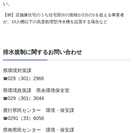
い。
【例】店舗兼住宅のうち住宅部分の面積が2分の1を超える事業者
が、10人槽以下の高度処理型浄水槽を設置する場合など
排水規制に関するお問い合わせ
県環境対策課
☎029（301）2966
県環境政策課
県
央環境保全室
☎029（301）3044
鹿行県民センター
環
境・保安課
☎0291（33）6056
県南県民センター
環
境・保安課