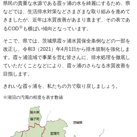
県民の貴重な水源である霞ヶ浦の水を綺麗にするため、県
などでは、生活排水対策などさまざまな取り組みを進めて
きましたが、近年は水質改善があまり進まず、その表であ
※
るCOD
も横ばい傾向となっています。
そこで、県では、茨城県霞ヶ浦水質保全条例などの一部を
改正し、令和3（2021）年4月1日から排水規制を強化しま
す。霞ヶ浦流域で事業を営む皆さんに、排水処理を徹底し
ていただくことなどにより、霞ヶ浦のさらなる水質改善を
目指します。
きれいな霞ヶ浦を、私たちの力で取り戻しましょう。
※湖沼の汚濁の程度を表す数値