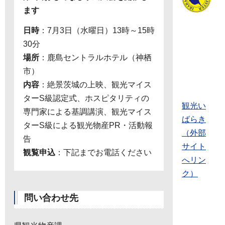
ます
日時
：7月3日（水曜日）13時～15時
30分
場所
：鹿島セントラルホテル（神栖
市）
内容
：絶景茨城の上映、観光マイス
ターS級認定式、ホスピタリティの
観光い
専門家による基調講演、観光マイス
ばらき
ターS級による観光物産PR・活動報
（外部
告
サイト
観覧申込
：下記までお電話ください
へリン
ク）
問い合わせ先