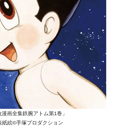
虫漫画全集鉄腕アトム第1巻」
年表紙絵©手塚プロダクション