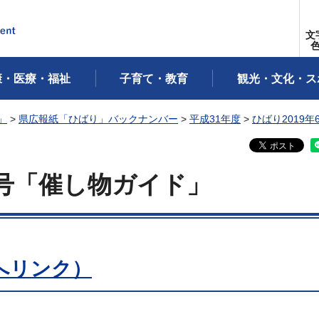
文
康・医療・福祉
子育て・教育
観光・文化・ス
」
>
県広報紙「ひばり」バックナンバー
>
平成31年度
>
ひばり2019年
号「催し物ガイド」
へリンク）