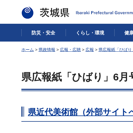
茨城県
防災・安全
くらし・環境
健
ホーム
>
県政情報
>
広報・広聴
>
広報
>
県広報紙「ひばり
県広報紙「ひばり」6月
県近代美術館（外部サイト