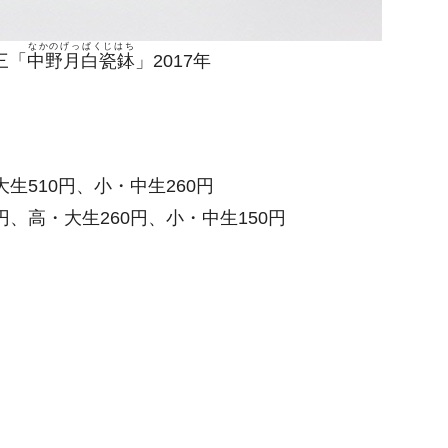
なかのげっぱくじはち
三「
中野月白瓷鉢
」2017年
大生510円、小・中生260円
円、高・大生260円、小・中生150円