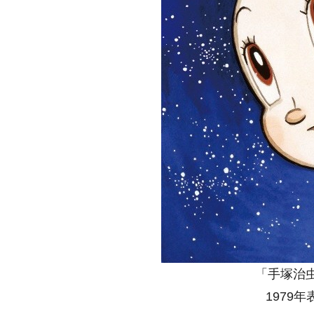
「手塚治
1979