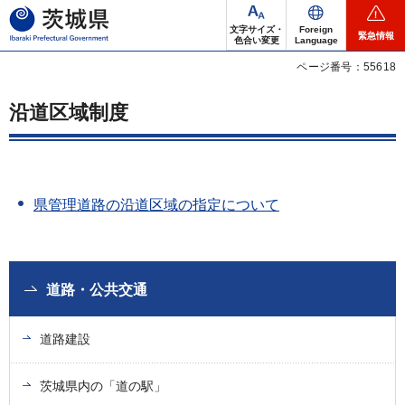
茨城県
文字サイズ・
Foreign
緊急情報
色合い変更
Language
ページ番号：55618
沿道区域制度
県管理道路の沿道区域の指定について
道路・公共交通
道路建設
茨城県内の「道の駅」