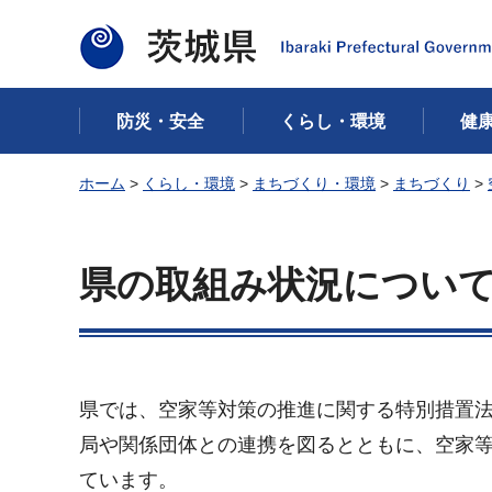
茨城県
防災・安全
くらし・環境
健
ホーム
>
くらし・環境
>
まちづくり・環境
>
まちづくり
>
県の取組み状況につい
県では、空家等対策の推進に関する特別措置法
局や関係団体との連携を図るとともに、空家
ています。