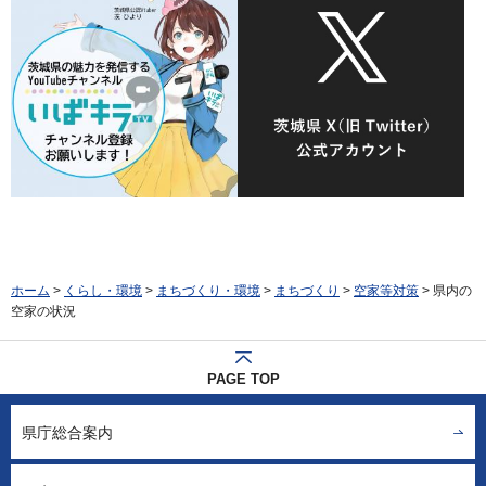
ホーム
>
くらし・環境
>
まちづくり・環境
>
まちづくり
>
空家等対策
> 県内の
空家の状況
PAGE TOP
県庁総合案内