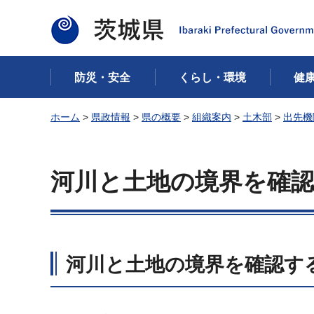
茨城県
防災・安全
くらし・環境
健
ホーム
>
県政情報
>
県の概要
>
組織案内
>
土木部
>
出先機
河川と土地の境界を確
河川と土地の境界を確認す