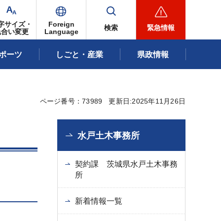
字サイズ・
Foreign
検索
緊急情報
色合い変更
Language
ポーツ
しごと・産業
県政情報
ページ番号：73989
更新日:2025年11月26日
水戸土木事務所
契約課 茨城県水戸土木事務
所
新着情報一覧