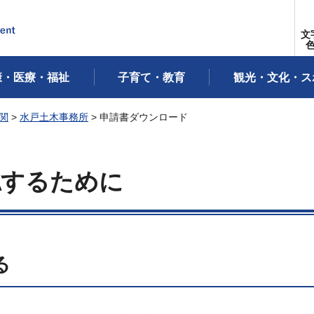
文
康・医療・福祉
子育て・教育
観光・文化・ス
関
>
水戸土木事務所
> 申請書ダウンロード
認するために
る