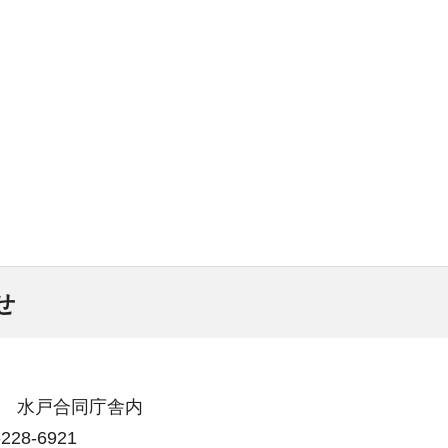
せ
1号 水戸合同庁舎内
28-6921