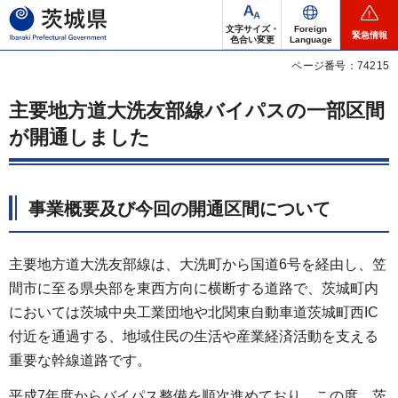
茨城県
文字サイズ・
Foreign
緊急情報
色合い変更
Language
ページ番号：74215
主要地方道大洗友部線バイパスの一部区間
が開通しました
事業概要及び今回の開通区間について
主要地方道大洗友部線は、大洗町から国道6号を経由し、笠
間市に至る県央部を東西方向に横断する道路で、茨城町内
においては茨城中央工業団地や北関東自動車道茨城町西IC
付近を通過する、地域住民の生活や産業経済活動を支える
重要な幹線道路です。
平成7年度からバイパス整備を順次進めており、この度、茨