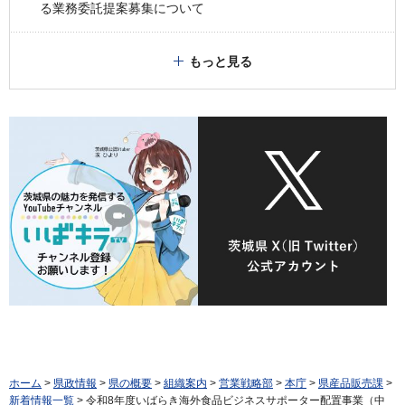
る業務委託提案募集について
もっと見る
ホーム
>
県政情報
>
県の概要
>
組織案内
>
営業戦略部
>
本庁
>
県産品販売課
>
新着情報一覧
> 令和8年度いばらき海外食品ビジネスサポーター配置事業（中