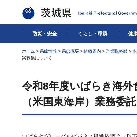
茨城県
防災・安全
くらし・環境
健
ホーム
>
県政情報
>
県の概要
>
組織案内
>
営業戦略部
>
本
案募集について
令和8年度いばらき海外
（米国東海岸）業務委
いばらきグローバルビジネス推進協議会（以下