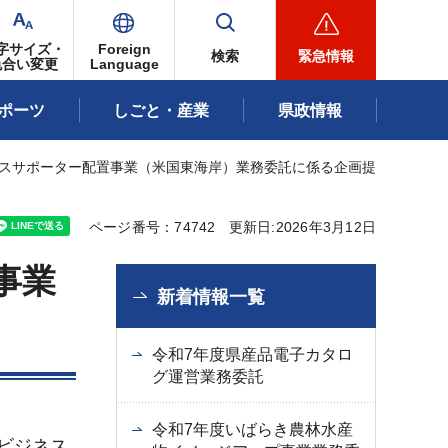
字サイズ・
Foreign
検索
緊急情報
色合い変更
Language
ポーツ
しごと・産業
県政情報
ネスサポーター配置事業（米国東海岸）業務委託に係る企画提
ページ番号：74742
更新日:2026年3月12日
事業
新着情報一覧
令和7年度県産品電子カタロ
グ運営業務委託
令和7年度いばらき農林水産
ビジネス