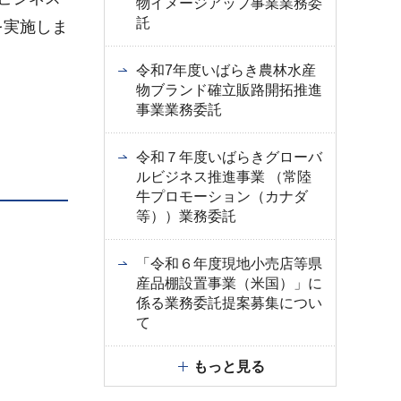
物イメージアップ事業業務委
託
を実施しま
令和7年度いばらき農林水産
物ブランド確立販路開拓推進
事業業務委託
令和７年度いばらきグローバ
ルビジネス推進事業 （常陸
牛プロモーション（カナダ
等））業務委託
「令和６年度現地小売店等県
産品棚設置事業（米国）」に
係る業務委託提案募集につい
て
もっと見る