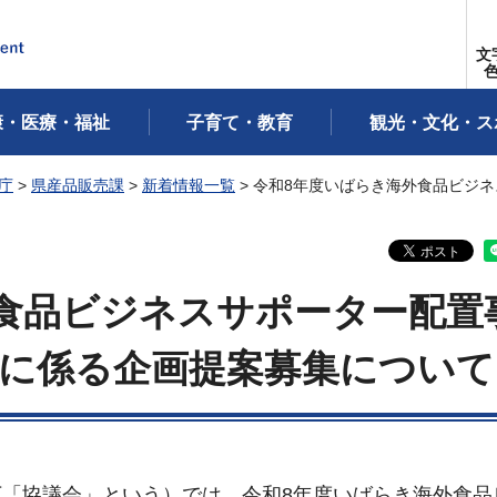
文
康・医療・福祉
子育て・教育
観光・文化・ス
庁
>
県産品販売課
>
新着情報一覧
> 令和8年度いばらき海外食品ビジ
食品ビジネスサポーター配置
託に係る企画提案募集について
「協議会」という）では、令和8年度いばらき海外食品