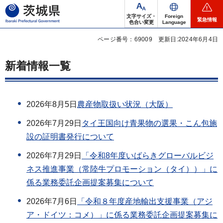
茨城県
文字サイズ・
Foreign
緊急情報
色合い変更
Language
ページ番号：69009
更新日:2024年6月4日
新着情報一覧
2026年8月5日
農産物取扱い状況（大阪）
2026年7月29日
タイ王国向け青果物の選果・こん包施
設の証明書発行について
2026年7月29日
「令和8年度いばらきグローバルビジ
ネス推進事業（常陸牛プロモーション（タイ））」に
係る業務委託企画提案募集について
2026年7月6日
「令和８年度産地輸出支援事業（アジ
ア・ドイツ：コメ）」に係る業務委託企画提案募集に