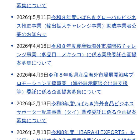
募集について
2026年5月11日
令和８年度いばらきグローバルビジネ
ス推進事業（輸出拡大チャレンジ事業）助成事業者公
募のお知らせ
2026年4月16日
令和８年度農産物海外市場開拓チャレ
ンジ事業（多品目：メキシコ）に係る業務委託企画提
案募集について
2026年4月9日
令和８年度県産品海外市場展開戦略プ
ロモーション支援事業 （海外展示商談会出展支援
等）委託に係る企画提案募集について
2026年3月13日
令和8年度いばらき海外食品ビジネス
サポーター配置事業（タイ）業務委託に係る企画提案
募集について
2026年3月13日
令和8年度「IBARAKI EXPORTS」を