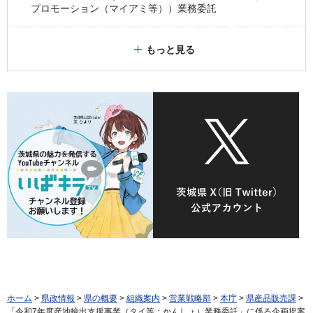
プロモーション（マイアミ等））業務委託
もっと見る
ホーム
>
県政情報
>
県の概要
>
組織案内
>
営業戦略部
>
本庁
>
県産品販売課
>
「令和7年度産地輸出支援事業（タイ等：かんしょ）業務委託」に係る企画提案