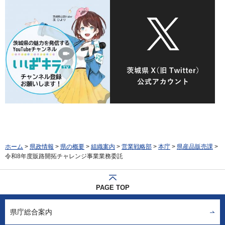
ホーム
>
県政情報
>
県の概要
>
組織案内
>
営業戦略部
>
本庁
>
県産品販売課
>
令和8年度販路開拓チャレンジ事業業務委託
PAGE TOP
県庁総合案内