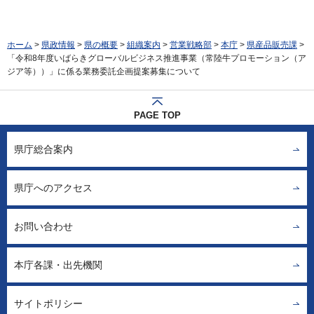
ホーム
>
県政情報
>
県の概要
>
組織案内
>
営業戦略部
>
本庁
>
県産品販売課
>
「令和8年度いばらきグローバルビジネス推進事業（常陸牛プロモーション（ア
ジア等））」に係る業務委託企画提案募集について
PAGE TOP
県庁総合案内
県庁へのアクセス
お問い合わせ
本庁各課・出先機関
サイトポリシー