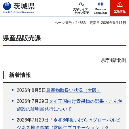
茨城県
文字サイズ・
Foreign
緊急情報
色合い変更
Language
ページ番号：44883
更新日:2026年6月11日
県産品販売課
県庁4階北側
新着情報
2026年8月5日
農産物取扱い状況（大阪）
2026年7月29日
タイ王国向け青果物の選果・こん包
施設の証明書発行について
2026年7月29日
「令和8年度いばらきグローバルビ
ジネス推進事業（常陸牛プロモーション（タ