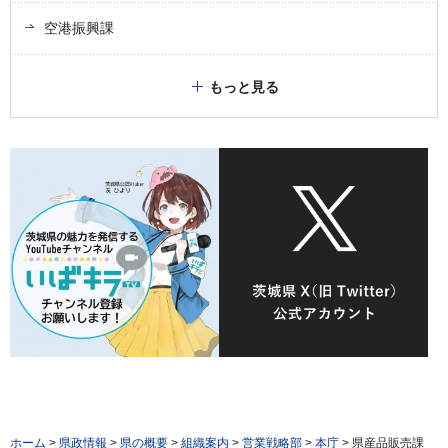
空港振興課
もっと見る
ホーム
>
県政情報
>
県の概要
>
組織案内
>
営業戦略部
>
本庁
> 県産品販売課