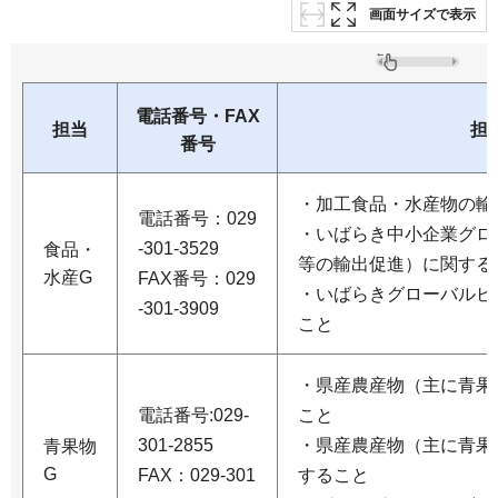
画面サイズで表示
電話番号・FAX
担当
担
番号
・加工食品・水産物の輸
電話番号：029
・いばらき中小企業グロ
-301-3529
食品・
等の輸出促進）に関する
水産G
FAX番号：029
・いばらきグローバルビ
-301-3909
こと
・県産農産物（主に青果
電話番号:029-
こと
301-2855
・県産農産物（主に青果
青果物
G
FAX：029-301
すること