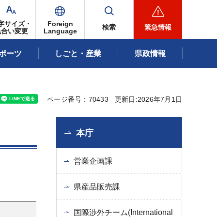
字サイズ・
Foreign
検索
緊急情報
色合い変更
Language
ポーツ
しごと・産業
県政情報
ページ番号：70433
更新日:2026年7月1日
本庁
営業企画課
県産品販売課
国際渉外チーム(International