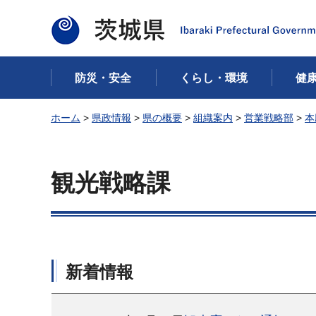
茨城県
防災・安全
くらし・環境
健
ホーム
>
県政情報
>
県の概要
>
組織案内
>
営業戦略部
>
本
観光戦略課
新着情報