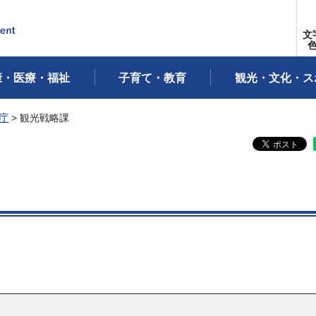
文
康・医療・福祉
子育て・教育
観光・文化・ス
庁
> 観光戦略課