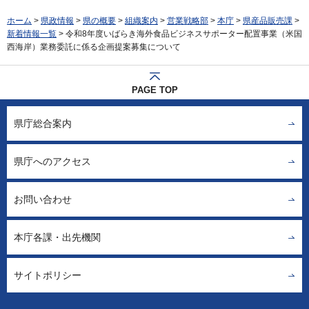
ホーム
>
県政情報
>
県の概要
>
組織案内
>
営業戦略部
>
本庁
>
県産品販売課
>
新着情報一覧
> 令和8年度いばらき海外食品ビジネスサポーター配置事業（米国
西海岸）業務委託に係る企画提案募集について
PAGE TOP
県庁総合案内
県庁へのアクセス
お問い合わせ
本庁各課・出先機関
サイトポリシー