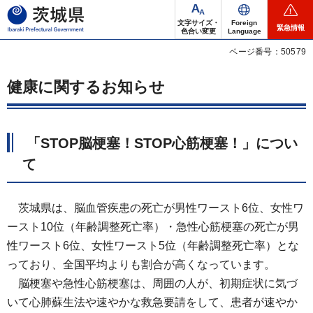
茨城県
文字サイズ・
Foreign
緊急情報
色合い変更
Language
ページ番号：50579
健康に関するお知らせ
「STOP脳梗塞！STOP心筋梗塞！」につい
て
茨城県は、脳血管疾患の死亡が男性ワースト6位、女性ワ
ースト10位（年齢調整死亡率）・急性心筋梗塞の死亡が男
性ワースト6位、女性ワースト5位（年齢調整死亡率）とな
っており、全国平均よりも割合が高くなっています。
脳梗塞や急性心筋梗塞は、周囲の人が、初期症状に気づ
いて心肺蘇生法や速やかな救急要請をして、患者が速やか