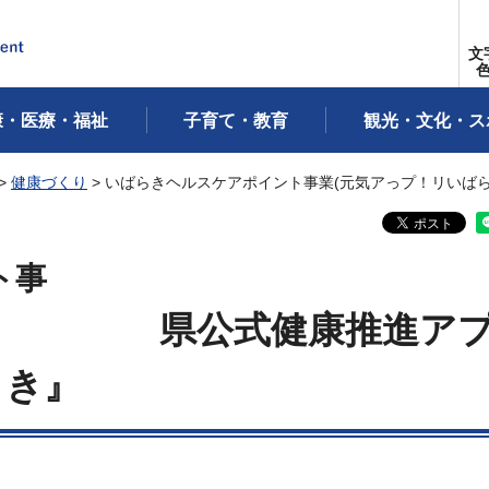
文
康・医療・福祉
子育て・教育
観光・文化・ス
>
健康づくり
> いばらきヘルスケアポイント事業(元気アっプ！リいばら
ト事
県公式健康推進ア
業
らき』