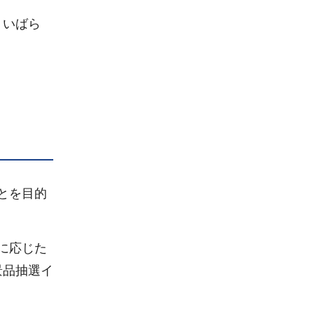
リいばら
とを目的
に応じた
景品抽選イ