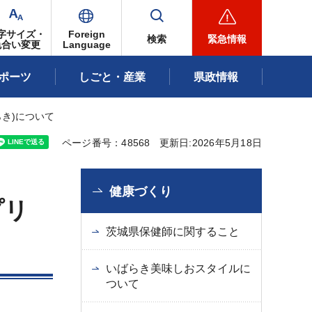
字サイズ・
Foreign
検索
緊急情報
色合い変更
Language
ポーツ
しごと・産業
県政情報
き)について
ページ番号：48568
更新日:2026年5月18日
健康づくり
プリ
茨城県保健師に関すること
いばらき美味しおスタイルに
ついて