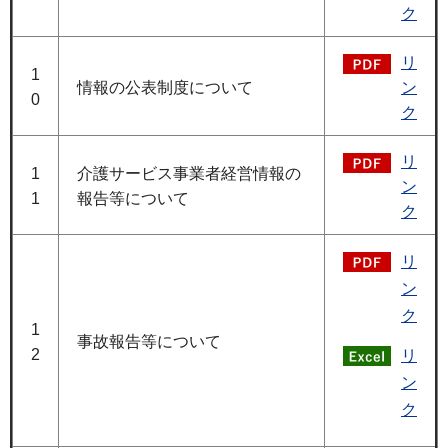
ク
リ
1
情報の公表制度について
ン
0
ク
リ
1
介護サービス事業者経営情報の
ン
1
報告等について
ク
リ
ン
ク
1
事故報告等について
2
リ
ン
ク