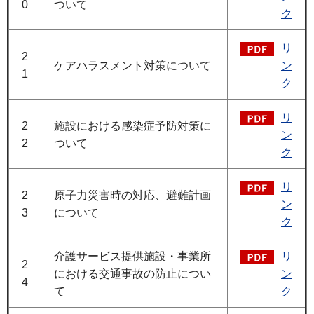
0
ついて
ク
リ
2
ケアハラスメント対策について
ン
1
ク
リ
2
施設における感染症予防対策に
ン
2
ついて
ク
リ
2
原子力災害時の対応、避難計画
ン
3
について
ク
介護サービス提供施設・事業所
リ
2
における交通事故の防止につい
ン
4
て
ク