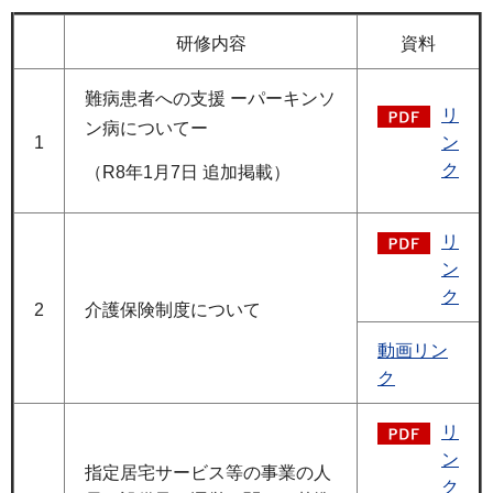
研修内容
資料
難病患者への支援 ーパーキンソ
リ
ン病についてー
1
ン
ク
（R8年1月7日 追加掲載）
リ
ン
ク
2
介護保険制度について
動画リン
ク
リ
ン
指定居宅サービス等の事業の人
ク