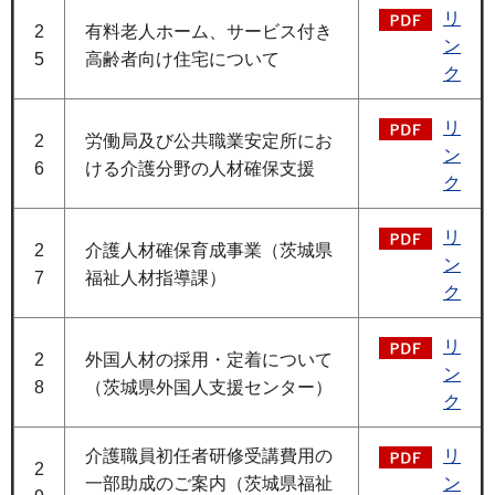
リ
2
有料老人ホーム、サービス付き
ン
5
高齢者向け住宅について
ク
リ
2
労働局及び公共職業安定所にお
ン
6
ける介護分野の人材確保支援
ク
リ
2
介護人材確保育成事業（茨城県
ン
7
福祉人材指導課）
ク
リ
2
外国人材の採用・定着について
ン
8
（茨城県外国人支援センター）
ク
介護職員初任者研修受講費用の
リ
2
一部助成のご案内（茨城県福祉
ン