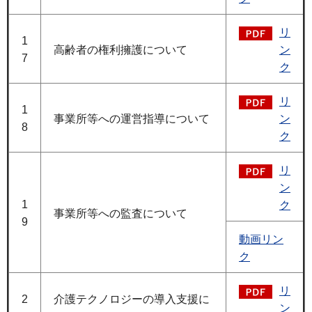
リ
1
高齢者の権利擁護について
ン
7
ク
リ
1
事業所等への運営指導について
ン
8
ク
リ
ン
1
ク
事業所等への監査について
9
動画リン
ク
リ
2
介護テクノロジーの導入支援に
ン