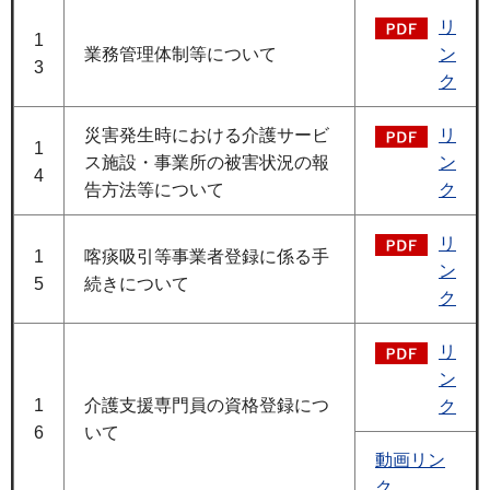
リ
1
業務管理体制等について
ン
3
ク
災害発生時における介護サービ
リ
1
ス施設・事業所の被害状況の報
ン
4
告方法等について
ク
リ
1
喀痰吸引等事業者登録に係る手
ン
5
続きについて
ク
リ
ン
1
介護支援専門員の資格登録につ
ク
6
いて
動画リン
ク