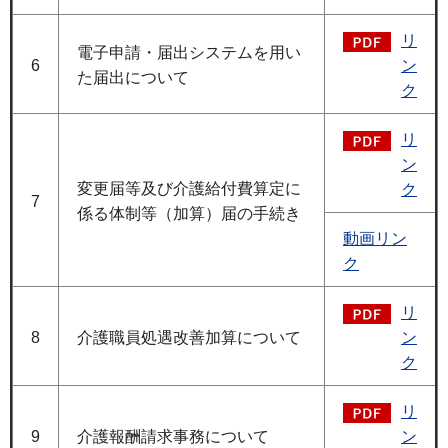
リ
電子申請・届出システムを用い
6
ン
た届出について
ク
リ
ン
変更届等及び介護給付費算定に
ク
7
係る体制等（加算）届の手続き
動画リン
ク
リ
8
介護職員処遇改善加算について
ン
ク
リ
9
介護報酬請求事務について
ン