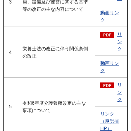
3
員、設備及び運営に関する基準
等の改正の主な内容について
動画リン
ク
リ
ン
栄養士法の改正に伴う関係条例
ク
4
の改正
動画リン
ク
リ
ン
ク
令和6年度介護報酬改定の主な
5
事項について
リンク
（厚労省
HP）