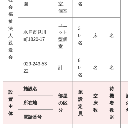
園
室、
名
会
個室
福
祉
ユニ
法
3
水戸市見川
ット
人
0
床
名
町1820-17
型個
親
名
室
愛
会
8
029-243-53
計
0
名
名
22
名
施設名
待
設
施
部屋
空
機
置
設
所在地
の区
床
者
主
定
分
数
数
体
員
電話番号
※