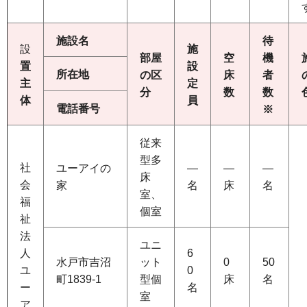
施設名
待
設
施
部屋
空
機
置
設
所在地
の区
床
者
主
定
分
数
数
体
員
電話番号
※
従来
型多
社
ユーアイの
―
―
―
床
会
家
名
床
名
室、
福
個室
祉
法
ユニ
人
6
水戸市吉沼
ット
0
50
ユ
0
町1839-1
型個
床
名
ー
名
室
ア