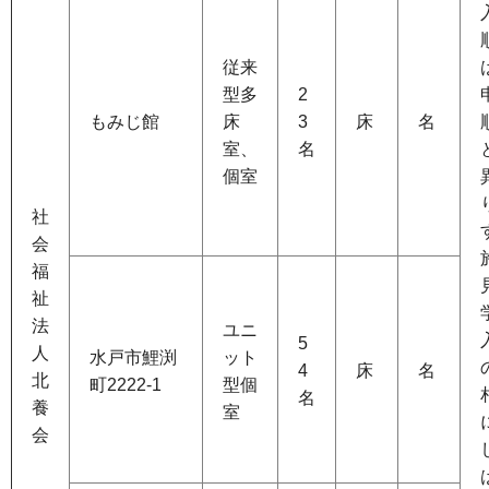
従来
型多
2
もみじ館
床
3
床
名
室、
名
個室
社
会
福
祉
法
ユニ
5
人
水戸市鯉渕
ット
4
床
名
北
町2222-1
型個
名
養
室
会