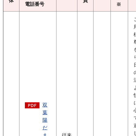
体
員
電話番号
※
双
葉
陽
だ
ま
従来