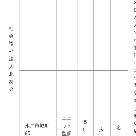
社
会
福
祉
法
人
北
友
会
ユニ
5
水戸市堀町
ット
名
0
床
95
型個