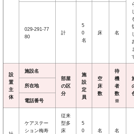
5
029-291-77
計
0
床
名
80
名
施設名
待
設
施
部屋
空
機
置
設
所在地
の区
床
者
主
定
分
数
数
体
員
電話番号
※
従来
ケアステー
型多
5
ション梅寿
床
0
名
名
社