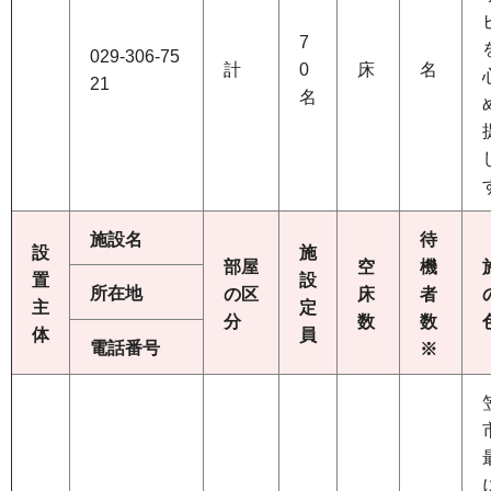
7
029-306-75
計
0
床
名
21
名
施設名
待
設
施
部屋
空
機
置
設
所在地
の区
床
者
主
定
分
数
数
体
員
電話番号
※