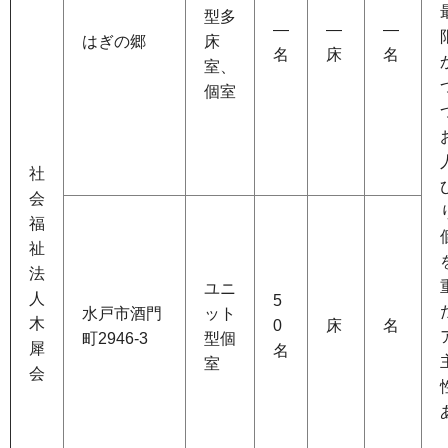
型多
―
―
―
はぎの郷
床
名
床
名
室、
個室
社
会
福
祉
法
ユニ
人
5
水戸市酒門
ット
木
0
床
名
町2946-3
型個
犀
名
室
会