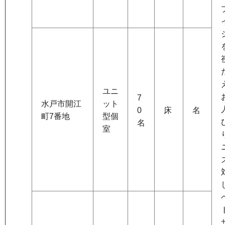
ユニ
7
水戸市開江
ット
0
床
名
町7番地
型個
名
室