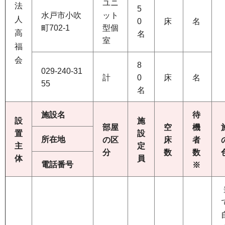
ユニ
法
5
水戸市小吹
ット
人
0
床
名
町702-1
型個
高
名
室
福
会
8
029-240-31
計
0
床
名
55
名
施設名
待
設
施
部屋
空
機
置
設
所在地
の区
床
者
主
定
分
数
数
体
員
電話番号
※