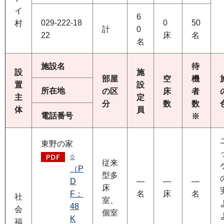
イ
6
029-222-18
0
50
村
計
0
22
床
名
名
施設名
待
設
施
部屋
空
機
置
設
所在地
の区
床
者
主
定
分
数
数
体
員
電話番号
※
東野の家
○
従来
（P
型多
D
―
―
―
床
F：
名
床
名
社
室、
48
会
個室
K
福