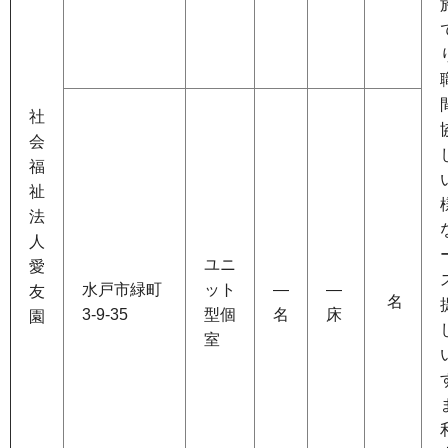
社
会
福
祉
法
人
ユニ
愛
水戸市緑町
ット
―
―
友
名
3-9-35
型個
名
床
園
室