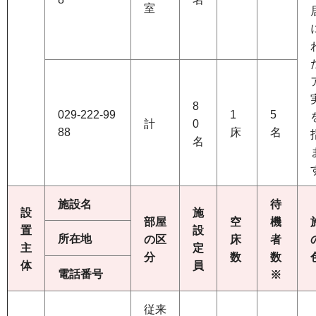
室
8
029-222-99
1
5
計
0
88
床
名
名
施設名
待
設
施
部屋
空
機
置
設
所在地
の区
床
者
主
定
分
数
数
体
員
電話番号
※
従来