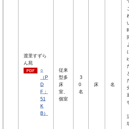
渡里すずら
ん苑
○
従来
（P
型多
3
D
床
0
床
名
F：
室、
名
51
個室
K
B）