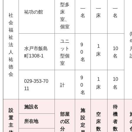
型多
―
―
―
祐功の館
床
社
名
床
名
室、
会
個室
福
祉
ユニ
法
9
1
水戸市飯島
ット
10
人
0
床
町1308-1
型個
名
祐
名
室
徳
会
9
1
10
029-353-70
計
0
床
名
11
名
施設名
待
設
施
部屋
空
機
置
設
所在地
の区
床
者
主
定
分
数
数