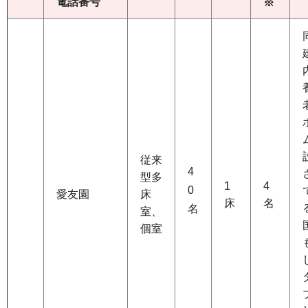
電話番号
※
従来
4
型多
1
4
0
愛友園
床
床
名
名
室、
個室