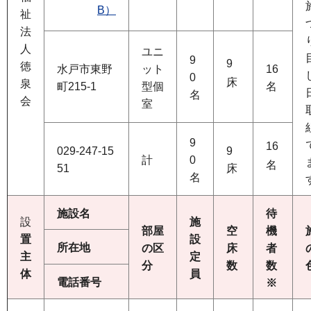
B）
祉
法
人
ユニ
9
9
徳
水戸市東野
ット
16
0
床
泉
町215-1
型個
名
名
会
室
9
16
029-247-15
9
計
0
名
51
床
名
施設名
待
設
施
部屋
空
機
置
設
所在地
の区
床
者
主
定
分
数
数
体
員
電話番号
※