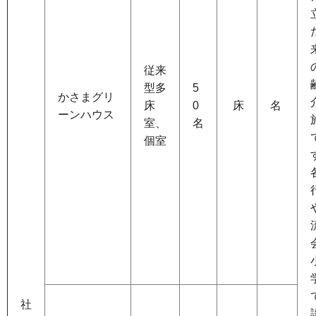
従来
型多
5
かさまグリ
床
0
床
名
ーンハウス
室、
名
個室
社