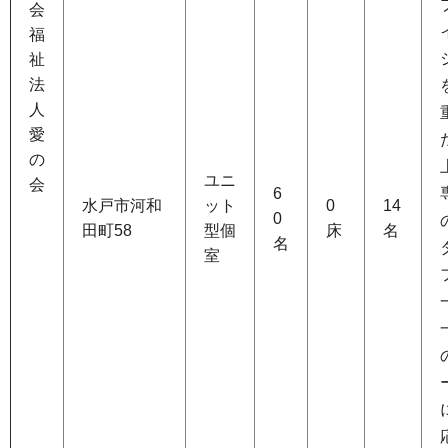
会
福
祉
法
人
愛
の
ユニ
会
6
水戸市河和
ット
0
14
0
田町58
型個
床
名
名
室