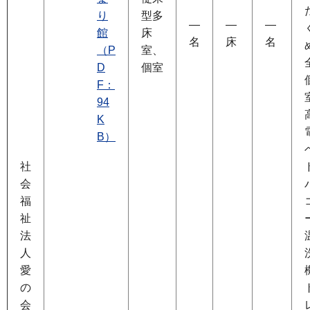
り
型多
―
―
―
館
床
名
床
名
（P
室、
D
個室
F：
94
K
B）
社
会
福
祉
法
人
愛
の
会