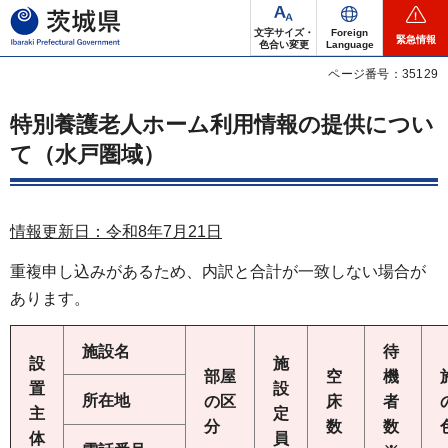
茨城県
文字サイズ・
Foreign
緊急情報
色合い変更
Language
ページ番号：35129
特別養護老人ホーム利用情報の提供につい
て（水戸圏域）
情報更新日：令和8年7
月21
日
重複申し込みがあるため、内訳と合計が一致しない場合が
あります。
施設名
待
設
施
部屋
空
機
置
設
所在地
の区
床
者
主
定
分
数
数
体
員