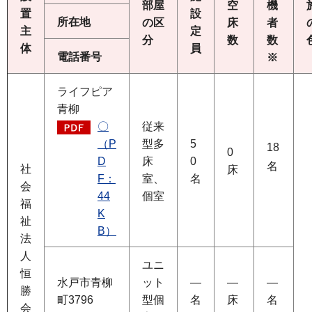
部屋
空
機
置
設
所在地
の区
床
者
主
定
分
数
数
体
員
電話番号
※
ライフピア
青柳
〇
従来
（P
型多
5
18
0
D
床
0
名
社
床
F：
室、
名
会
44
個室
福
K
祉
B）
法
人
ユニ
恒
水戸市青柳
ット
―
―
―
勝
町3796
型個
名
床
名
会