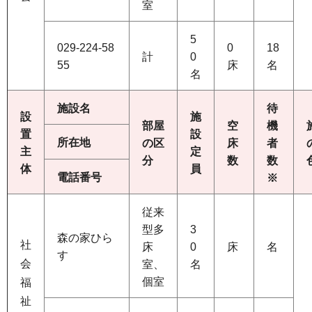
室
5
029-224-58
0
18
計
0
55
床
名
名
施設名
待
設
施
部屋
空
機
置
設
所在地
の区
床
者
主
定
分
数
数
体
員
電話番号
※
従来
型多
3
森の家ひら
社
床
0
床
名
す
会
室、
名
個室
福
祉