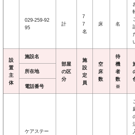
7
029-259-92
計
7
床
名
95
名
施設名
待
設
施
部屋
空
機
置
設
所在地
の区
床
者
主
定
分
数
数
体
員
電話番号
※
ケアステー