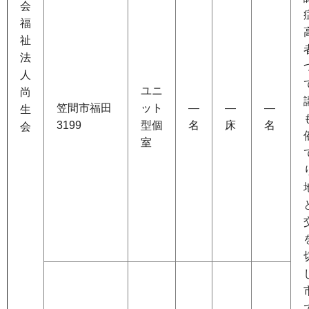
会
福
祉
法
人
ユニ
尚
笠間市福田
ット
―
―
―
生
3199
型個
名
床
名
会
室