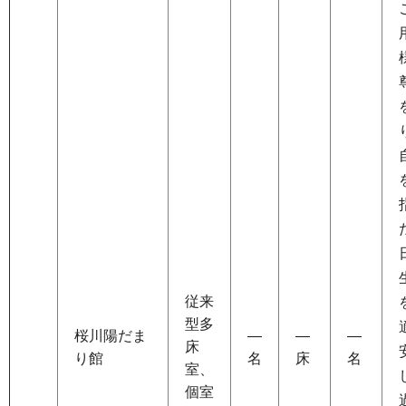
従来
型多
桜川陽だま
―
―
―
床
り館
名
床
名
室、
個室