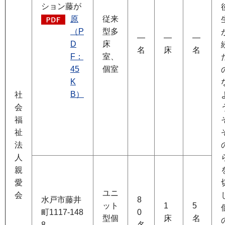
ション藤が
原
従来
（P
型多
―
―
―
D
床
名
床
名
F：
室、
45
個室
K
B）
社
会
福
祉
法
人
親
愛
ユニ
会
水戸市藤井
8
ット
1
5
町1117-148
0
型個
床
名
8
名