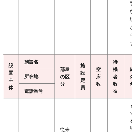
施設名
待
設
施
部屋
空
機
置
設
所在地
の区
床
者
主
定
分
数
数
体
員
電話番号
※
従来