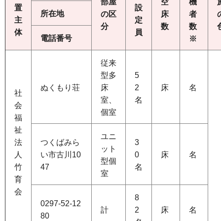
部屋
空
機
置
設
所在地
の区
床
者
主
定
分
数
数
体
員
電話番号
※
従来
型多
5
ぬくもり荘
床
2
床
名
社
室、
名
会
個室
福
祉
ユニ
法
つくばみら
3
ット
人
い市古川10
0
床
名
型個
竹
47
名
室
育
会
8
0297-52-12
計
2
床
名
80