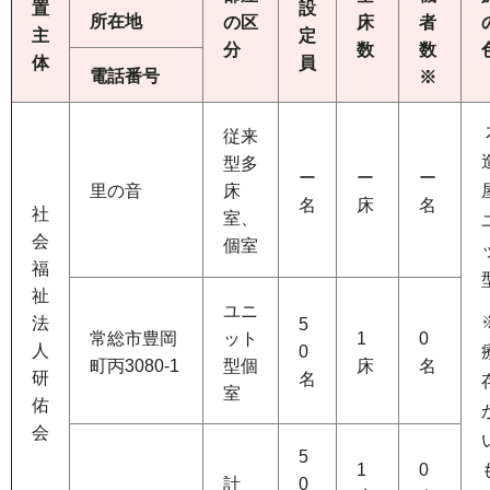
置
設
所在地
の区
床
者
主
定
分
数
数
体
員
電話番号
※
従来
型多
ー
ー
ー
里の音
床
名
床
名
社
室、
会
個室
福
祉
ユニ
法
5
常総市豊岡
ット
1
0
人
0
町丙3080-1
型個
床
名
研
名
室
佑
会
5
1
0
計
0