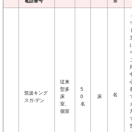
電話番号
※
従来
型多
5
筑波キング
名
床
0
床
スガ-デン
室、
名
個室