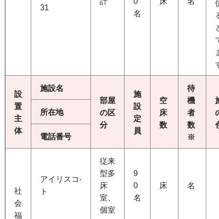
計
0
床
名
31
名
施設名
待
設
施
部屋
空
機
置
設
所在地
の区
床
者
主
定
分
数
数
体
員
電話番号
※
従来
型多
9
アイリスコ-
床
0
床
名
社
ト
室、
名
会
個室
福