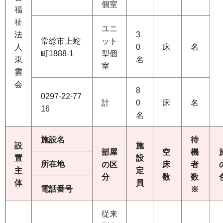
個室
福
祉
ユニ
法
3
常総市上蛇
ット
人
0
床
名
町1888-1
型個
東
名
室
雲
会
8
0297-22-77
計
0
床
名
16
名
施設名
待
設
施
部屋
空
機
置
設
所在地
の区
床
者
主
定
分
数
数
体
員
電話番号
※
従来