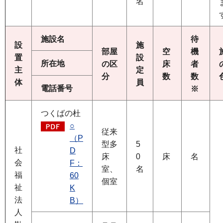
名
施設名
待
設
施
部屋
空
機
置
設
所在地
の区
床
者
主
定
分
数
数
体
員
電話番号
※
つくばの杜
○
従来
（P
型多
5
社
D
床
0
床
名
会
F：
室、
名
福
60
個室
祉
K
法
B）
人