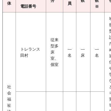
分
数
数
体
員
電話番号
※
従来
型多
トレランス
―
―
―
床
田村
名
床
名
室、
個室
社
会
福
祉