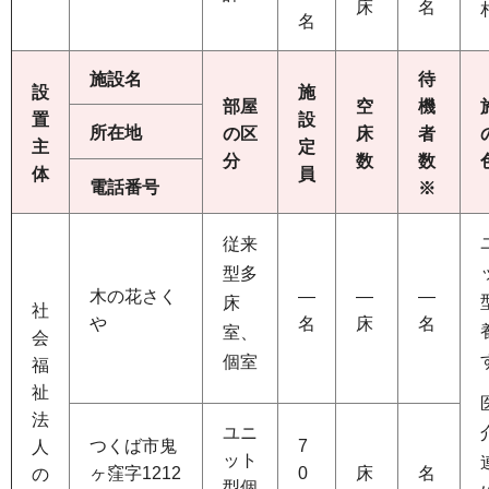
床
名
名
施設名
待
設
施
部屋
空
機
置
設
所在地
の区
床
者
主
定
分
数
数
体
員
電話番号
※
従来
型多
木の花さく
―
―
―
床
社
や
名
床
名
室、
会
個室
福
祉
法
ユニ
つくば市鬼
7
人
ット
ヶ窪字1212
0
床
名
の
型個