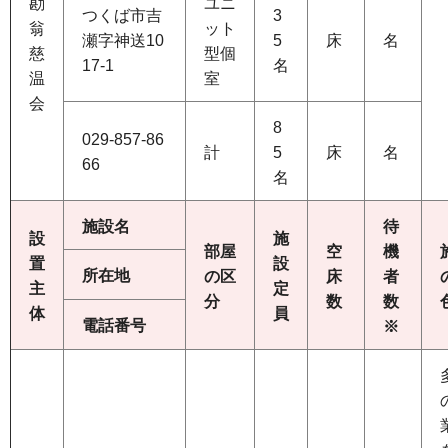
勘
ユニ
つくば市吉
3
翁
ット
瀬字神送10
5
床
名
慈
型個
17-1
名
温
室
会
8
029-857-86
計
5
床
名
66
名
施設名
待
設
施
部屋
空
機
置
設
所在地
の区
床
者
主
定
分
数
数
体
員
電話番号
※