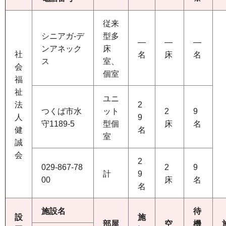
従来
シニアガ-デ
型多
―
―
―
ンアネック
床
社
名
床
名
ス
室、
会
個室
福
祉
ユニ
法
2
つくば市水
ット
2
9
人
9
守1189-5
型個
床
名
健
名
室
誠
会
2
029-867-78
2
9
計
9
00
床
名
名
施設名
待
設
施
部屋
空
機