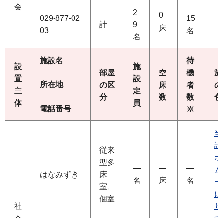
会
2
0
029-877-02
15
計
9
床
03
名
名
施設名
待
設
施
部屋
空
機
置
設
所在地
の区
床
者
主
定
分
数
数
体
員
電話番号
※
従来
型多
―
―
―
はなみずき
床
名
床
名
室、
個室
社