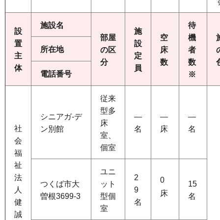
施設名
待
設
施
部屋
空
機
置
設
所在地
の区
床
者
主
定
分
数
数
体
員
電話番号
※
従来
型多
シニアガ-デ
―
―
―
床
社
ン別館
名
床
名
室、
会
個室
福
祉
ユニ
法
2
0
つくば市大
ット
15
人
9
床
曽根3699-3
型個
名
健
名
室
誠