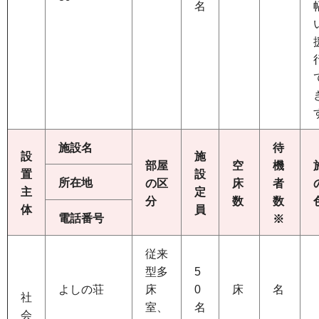
名
施設名
待
設
施
部屋
空
機
置
設
所在地
の区
床
者
主
定
分
数
数
体
員
電話番号
※
従来
型多
5
よしの荘
床
0
床
名
社
室、
名
会