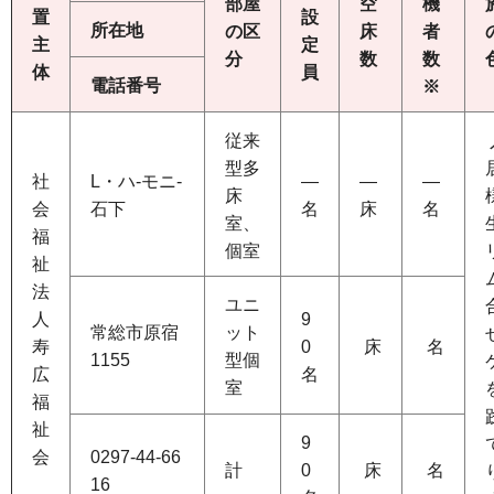
部屋
空
機
置
設
所在地
の区
床
者
主
定
分
数
数
体
員
電話番号
※
従来
型多
社
L・ハ-モニ-
―
―
―
床
会
石下
名
床
名
室、
福
個室
祉
法
ユニ
人
9
常総市原宿
ット
寿
0
床
名
1155
型個
広
名
室
福
祉
9
会
0297-44-66
計
0
床
名
16