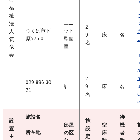
会
福
祉
ユニ
法
2
つくば市下
ット
人
9
床
名
原525-0
型個
筑
名
室
竜
会
h
p
2
029-896-30
u
計
9
床
名
21
c
名
e
施設名
待
設
施
部屋
空
機
置
設
所在地
の区
床
者
主
定