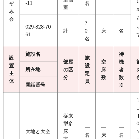
-11
名
ぞ
室
み
会
7
029-828-70
計
0
床
名
61
名
施設名
待
設
施
部屋
空
機
置
設
所在地
の区
床
者
主
定
分
数
数
体
員
電話番号
※
従来
型多
―
―
―
大地と大空
床
名
床
名