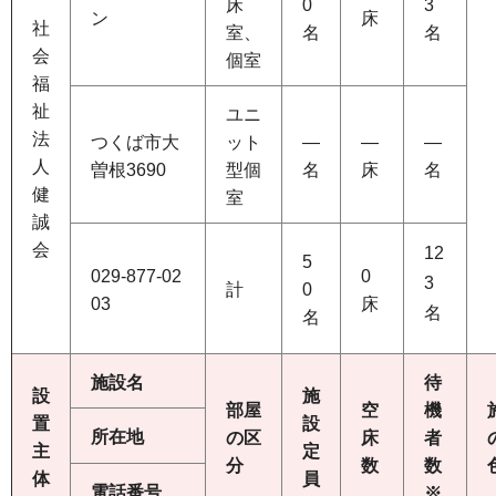
床
0
3
ン
床
社
室、
名
名
会
個室
福
祉
ユニ
法
つくば市大
ット
―
―
―
人
曽根3690
型個
名
床
名
健
室
誠
会
12
5
029-877-02
0
3
計
0
03
床
名
名
施設名
待
設
施
部屋
空
機
置
設
所在地
の区
床
者
主
定
分
数
数
体
員
電話番号
※