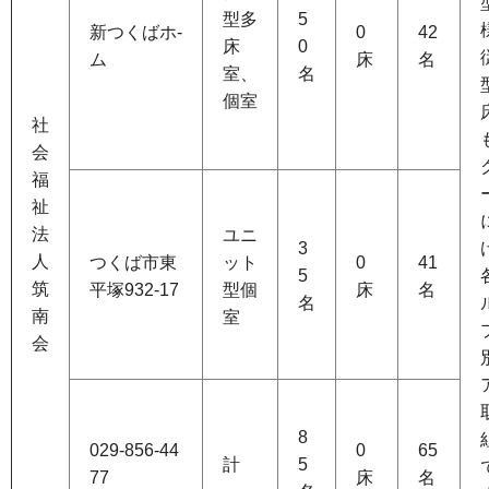
型多
5
新つくばホ-
0
42
床
0
ム
床
名
室、
名
個室
社
会
福
祉
法
ユニ
3
人
つくば市東
ット
0
41
5
筑
平塚932-17
型個
床
名
名
南
室
会
8
029-856-44
0
65
計
5
77
床
名