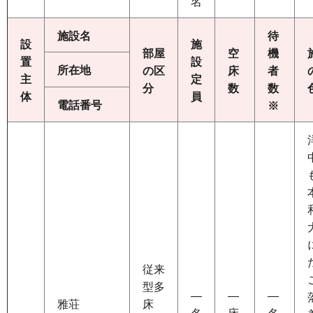
名
施設名
待
設
施
部屋
空
機
置
設
所在地
の区
床
者
主
定
分
数
数
体
員
電話番号
※
従来
型多
―
―
―
雅荘
床