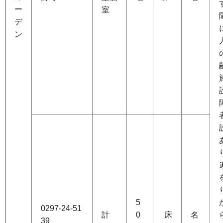
ー
室
デ
ン
5
0297-24-51
計
0
床
名
39