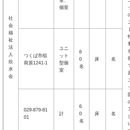
室、
個室
社
会
福
祉
法
ユニ
6
人
つくば市稲
ット
0
床
名
欣
荷原1241-1
型個
名
水
室
会
6
029-879-81
計
0
床
名
01
名