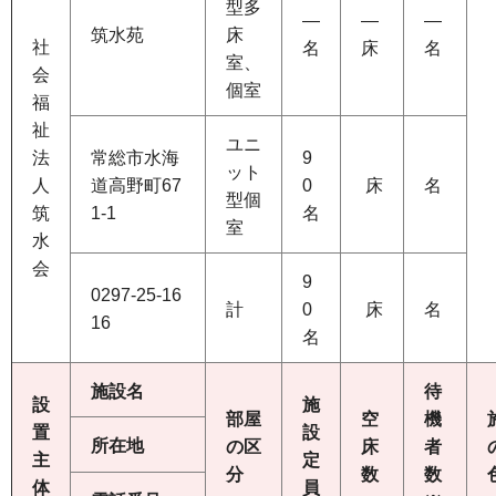
型多
―
―
―
筑水苑
床
社
名
床
名
室、
会
個室
福
祉
ユニ
法
常総市水海
9
ット
人
道高野町67
0
床
名
型個
筑
1-1
名
室
水
会
9
0297-25-16
計
0
床
名
16
名
施設名
待
設
施
部屋
空
機
置
設
所在地
の区
床
者
主
定
分
数
数
体
員