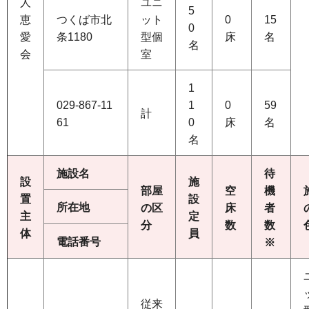
人
ユニ
5
恵
つくば市北
ット
0
15
0
愛
条1180
型個
床
名
名
会
室
1
029-867-11
1
0
59
計
61
0
床
名
名
施設名
待
設
施
部屋
空
機
置
設
所在地
の区
床
者
主
定
分
数
数
体
員
電話番号
※
従来