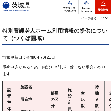
茨城県
文字サイズ・
Foreign
緊急情報
色合い変更
Language
ページ番号：35151
特別養護老人ホーム利用情報の提供につい
て（つくば圏域）
情報更新日：令和8年7
月21
日
重複申込があるため、内訳と合計が一致しない場合があり
ます
施設名
待
設
施
部屋
空
機
置
設
所在地
の区
床
者
主
定
分
数
数
体
員