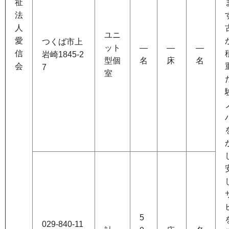
祉
法
人
ユニ
愛
つくば市上
ット
―
―
―
信
岩崎1845-2
型個
名
床
名
会
7
室
5
029-840-11