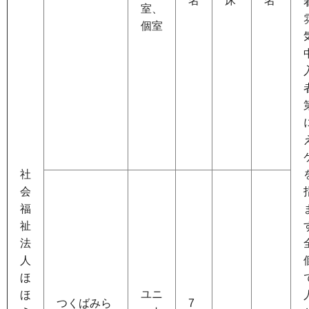
名
床
名
室、
個室
社
会
福
祉
法
人
ほ
ユニ
ほ
つくばみら
7