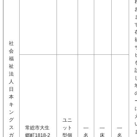
社
会
福
祉
法
人
日
本
キ
ン
グ
ユニ
ス
常総市大生
ット
―
―
―
ガ
郷町1818-2
型個
名
床
名