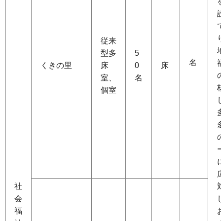
従来
型多
5
名
くきの里
床
0
床
室、
名
個室
社
会
福