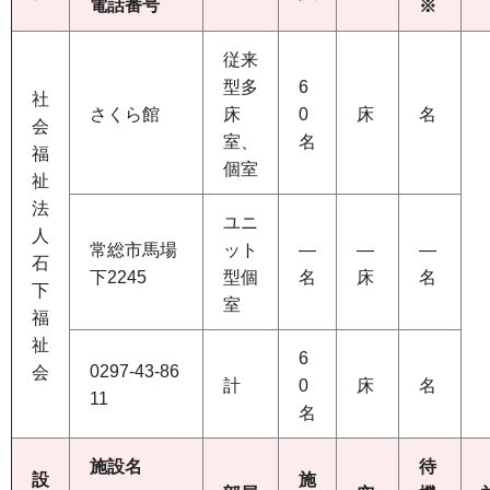
電話番号
※
従来
型多
6
社
さくら館
床
0
床
名
会
室、
名
福
個室
祉
法
ユニ
人
常総市馬場
ット
―
―
―
石
下2245
型個
名
床
名
下
室
福
祉
6
0297-43-86
会
計
0
床
名
11
名
施設名
待
設
施