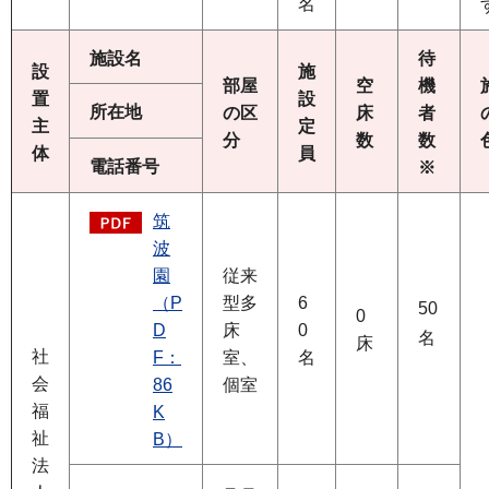
名
施設名
待
設
施
部屋
空
機
置
設
所在地
の区
床
者
主
定
分
数
数
体
員
電話番号
※
筑
波
園
従来
（P
型多
6
50
0
D
床
0
名
床
社
F：
室、
名
会
86
個室
福
K
祉
B）
法