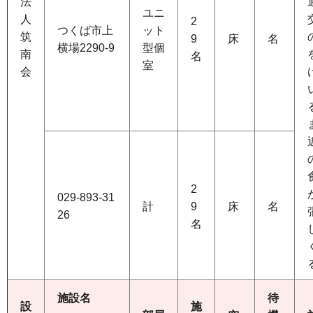
法
ユニ
人
2
つくば市上
ット
筑
9
床
名
横場2290-9
型個
南
名
室
会
2
029-893-31
計
9
床
名
26
名
施設名
待
設
施