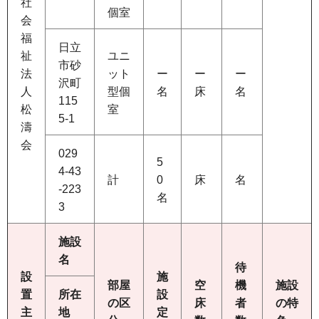
社
個室
会
福
日立
祉
ユニ
市砂
法
ット
ー
ー
ー
沢町
人
型個
名
床
名
115
松
室
5-1
濤
会
029
5
4-43
計
0
床
名
-223
名
3
施設
名
待
設
施
部屋
空
機
施設
置
所在
設
の区
床
者
の特
主
地
定