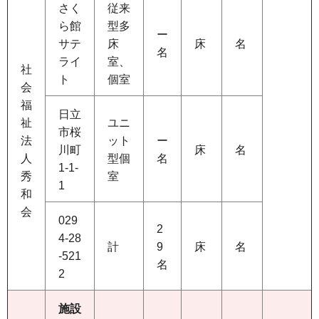
さく
従来
ら館
型多
ー
サテ
床
床
名
名
ライ
室、
社
ト
個室
会
福
日立
祉
ユニ
市桜
法
ット
ー
川町
床
名
人
型個
名
1-1-
秀
室
1
和
会
029
2
4-28
計
9
床
名
-521
名
2
施設