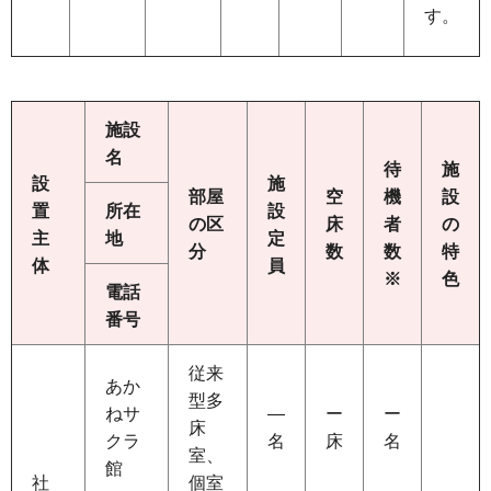
す。
施設
名
待
施
設
施
部屋
空
機
設
置
所在
設
の区
床
者
の
主
地
定
分
数
数
特
体
員
※
色
電話
番号
従来
あか
型多
ねサ
―
ー
ー
床
クラ
名
床
名
室、
館
社
個室