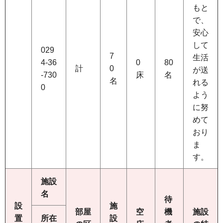
もと
で、
安心
して
029
7
生活
4-36
0
80
計
0
が送
-730
床
名
名
れる
0
よう
に努
めて
おり
ま
す。
施設
名
待
設
施
部屋
空
機
施設
置
所在
設