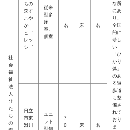
な所
ちの
従来
にあ
森す
型多
り、
こや
ー
ー
ー
床
全国
か
名
床
名
室、
的に
ヒ゛
個室
珍し
レッ
い
シ゛
「ひ
社
かり
会
藻」
福
のあ
祉
る遊
法
歩道
人
も整
ひ
備さ
た
日立
れて
ユニ
ち
市東
7
おり
ット
の
滑川
0
床
名
ま
型個