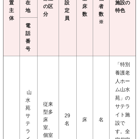
置
在
設
施設の
の区
床
者
主
地
定
特色
分
数
数
体
員
※
電
話
番
号
「特別
養護老
人ホー
ム山水
山
苑」の
水
従来
サテラ
苑
型多
イト施
サ
29
床
床
名
設で
テ
名
室、
ラ
す。全
個室
イ