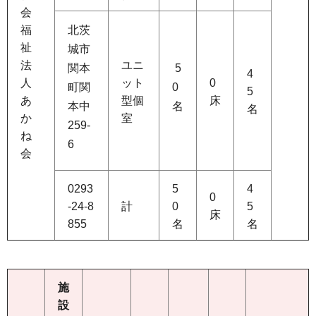
会
福
北茨
祉
城市
法
ユニ
関本
5
4
人
ット
0
町関
0
5
あ
型個
床
本中
名
名
か
室
259-
ね
6
会
0293
5
4
0
-24-8
計
0
5
床
855
名
名
施
設