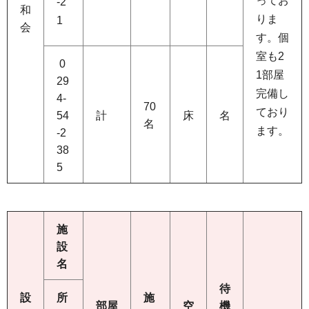
ってお
-2
和
りま
1
会
す。個
室も2
0
1部屋
29
完備し
4-
70
ており
54
計
床
名
名
ます。
-2
38
5
施
設
名
待
設
所
施
部屋
空
機