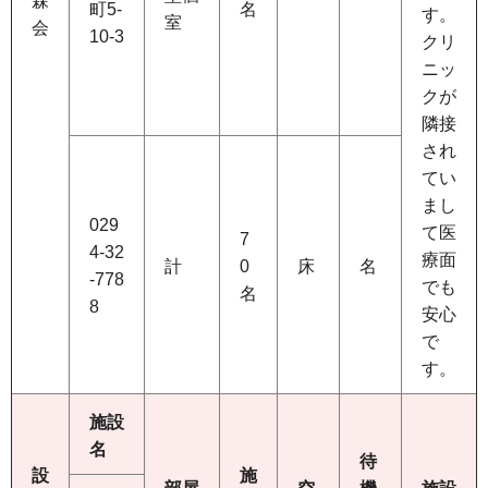
森
町5-
名
す。
室
会
10-3
クリ
ニッ
クが
隣接
され
てい
まし
029
て医
7
4-32
療面
計
0
床
名
-778
でも
名
8
安心
で
す。
施設
名
待
設
施