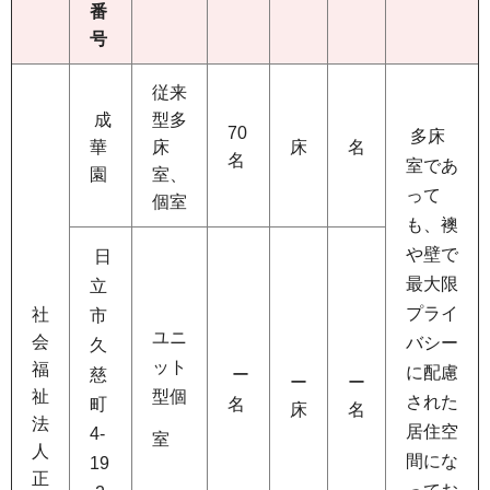
番
号
従来
成
型多
70
多床
華
床
床
名
名
室であ
園
室、
って
個室
も、襖
や壁で
日
最大限
立
プライ
社
市
ユニ
会
バシー
久
ット
福
に配慮
慈
ー
ー
ー
祉
型個
された
町
名
床
名
法
居住空
4-
室
人
間にな
19
正