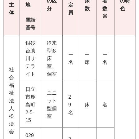
の区
床
者
の特
主
地
定
分
数
数
色
体
員
※
電話
番号
銀砂
従来
台助
型多
ー
ー
ー
川サ
床
名
床
名
テラ
室、
社
イト
個室
会
福
日立
祉
ユニ
市鹿
2
法
ット
島町
9
床
名
人
型個
2-5-
名
松
室
15
濤
会
029