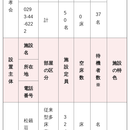
孝
029
会
5
37
3-44
0
計
0
名
-622
床
名
2
施設
名
待
設
施
部屋
空
機
施設
置
所在
設
の区
床
者
の特
主
地
定
分
数
数
色
体
員
※
電話
番号
従来
型多
3
松籟
床
2
床
名
荘