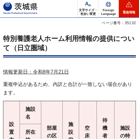
茨城県
文字サイズ・
Foreign
緊急情報
色合い変更
Language
ページ番号：35132
特別養護老人ホーム利用情報の提供につい
て（日立圏域）
情報更新日：令和8年7月21日
重複申込があるため、内訳と合計が一致しない場合があり
ます。
施設
名
待
設
施
部屋
空
機
施設
置
所在
設
の区
床
者
の特