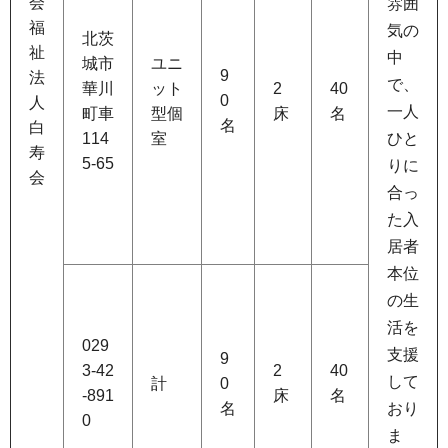
会
雰囲
福
気の
北茨
祉
中
城市
ユニ
9
法
で、
華川
ット
2
40
0
人
一人
町車
型個
床
名
名
白
114
室
ひと
寿
5-65
りに
会
合っ
た入
居者
本位
の生
活を
029
支援
9
3-42
2
40
して
計
0
-891
床
名
名
おり
0
ま