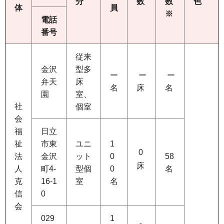
分
数
数
色
体
員
※
電話
番号
従来
金沢
型多
ー
ー
ー
弁天
床
名
床
名
園
室、
社
個室
会
福
日立
祉
市東
ユニ
1
0
法
金沢
ット
0
58
床
人
町4-
型個
0
名
克
16-1
室
名
信
0
会
029
1