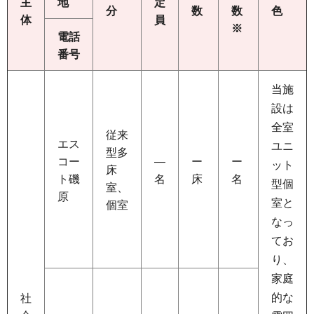
主
地
定
分
数
数
色
体
員
※
電話
番号
当施
設は
全室
従来
エス
ユニ
型多
コー
―
ー
ー
ット
床
ト磯
名
床
名
型個
室、
原
室と
個室
なっ
てお
り、
家庭
的な
社