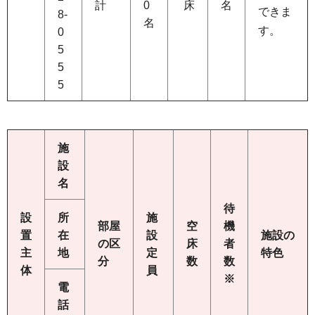
計
0
床
名
できま
8-
名
す。
0
5
5
5
施
設
名
待
設
所
施
部屋
空
機
置
在
設
施設の
の区
床
者
主
地
定
特色
分
数
数
体
員
※
電
話