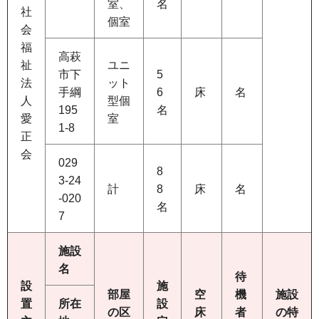
室、
名
社
個室
会
福
高萩
祉
ユニ
市下
5
法
ット
手綱
6
床
名
人
型個
195
名
愛
室
1-8
正
会
029
8
3-24
計
8
床
名
-020
名
7
施設
名
待
設
施
部屋
空
機
施設
置
所在
設
の区
床
者
の特