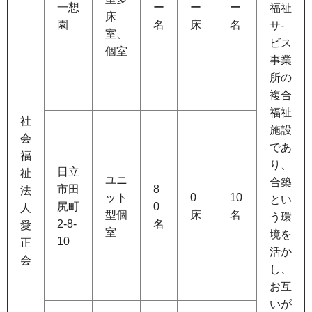
一想
ー
ー
ー
福祉
床
園
名
床
名
サ-
室、
ビス
個室
事業
所の
複合
福祉
社
施設
会
であ
福
り、
日立
祉
ユニ
合築
市田
8
法
ット
0
10
とい
尻町
0
人
型個
床
名
う環
2-8-
名
愛
室
境を
10
正
活か
会
し、
お互
いが