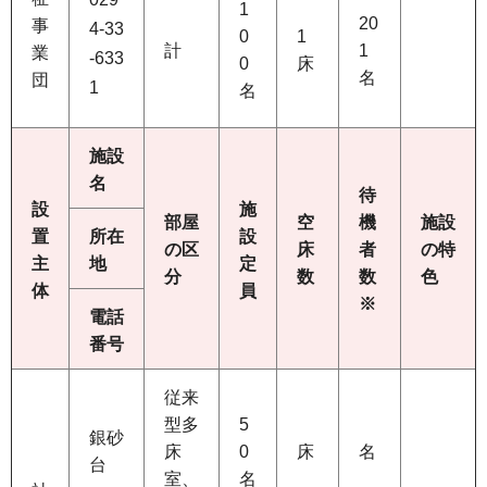
1
20
事
4-33
0
1
計
1
業
-633
0
床
名
団
1
名
施設
名
待
設
施
部屋
空
機
施設
置
所在
設
の区
床
者
の特
主
地
定
分
数
数
色
体
員
※
電話
番号
従来
型多
5
銀砂
床
0
床
名
台
室、
名