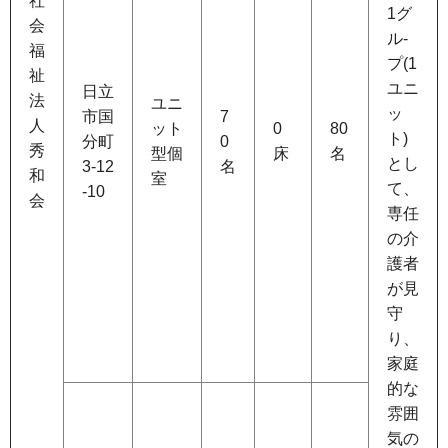
社
1グ
会
ル-
福
プ(1
祉
ユニ
日立
法
ユニ
ッ
市国
7
人
ット
0
80
ト)
分町
0
秀
型個
床
名
とし
3-12
名
和
室
て、
-10
会
専任
の介
護者
が見
守
り、
家庭
的な
雰囲
気の