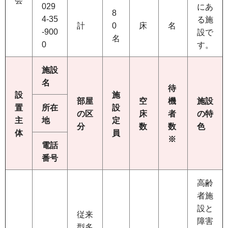
会
029
にあ
8
4-35
る施
計
0
床
名
-900
設で
名
0
す。
施設
名
待
設
施
部屋
空
機
施設
置
所在
設
の区
床
者
の特
主
地
定
分
数
数
色
体
員
※
電話
番号
高齢
者施
設と
従来
障害
型多