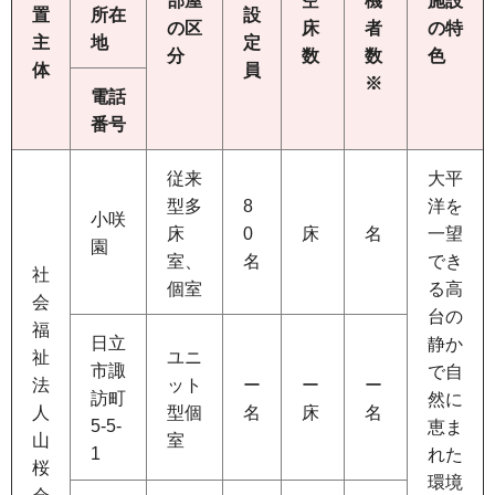
部屋
空
機
施設
置
所在
設
の区
床
者
の特
主
地
定
分
数
数
色
体
員
※
電話
番号
従来
大平
型多
8
洋を
小咲
床
0
床
名
一望
園
室、
名
でき
社
個室
る高
会
台の
福
日立
静か
祉
ユニ
市諏
で自
法
ット
ー
ー
ー
訪町
然に
人
型個
名
床
名
5-5-
恵ま
山
室
1
れた
桜
環境