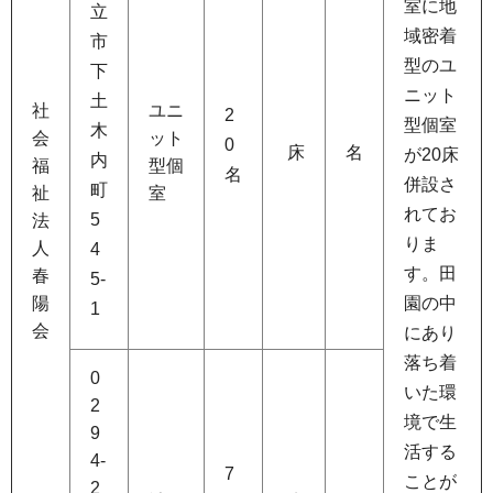
室に地
立
域密着
市
型のユ
下
ニット
土
社
ユニ
2
型個室
木
会
ット
0
床
名
が20床
内
福
型個
名
併設さ
町
祉
室
れてお
5
法
りま
人
4
す。田
春
5-
陽
園の中
1
会
にあり
落ち着
0
いた環
2
境で生
9
活する
4-
7
ことが
2