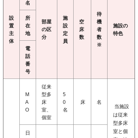
名
待
設
所
施
部屋
空
機
置
在
設
施設の
の区
床
者
主
地
定
特色
分
数
数
体
員
※
電
話
番
号
従来
M
型多
5
A
床
0
床
名
当施設
O
室、
名
は従来
個室
型多床
室と個
日