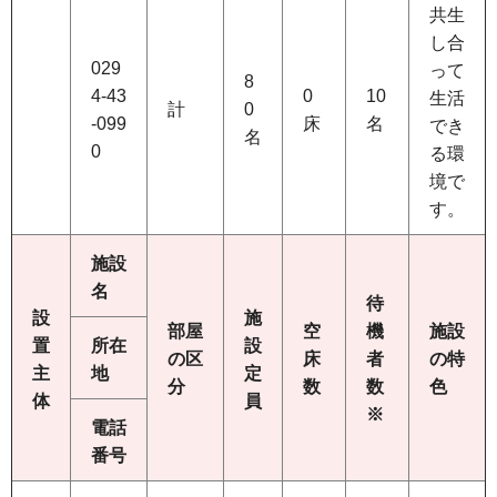
共生
し合
029
って
8
4-43
0
10
生活
計
0
-099
床
名
でき
名
0
る環
境で
す。
施設
名
待
設
施
部屋
空
機
施設
置
所在
設
の区
床
者
の特
主
地
定
分
数
数
色
体
員
※
電話
番号