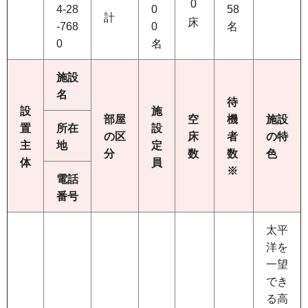
0
4-28
0
58
計
床
-768
0
名
0
名
施設
名
待
設
施
部屋
空
機
施設
置
所在
設
の区
床
者
の特
主
地
定
分
数
数
色
体
員
※
電話
番号
太平
洋を
一望
でき
る高