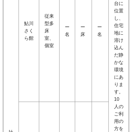
台に
位置
従来
し、
鮎川
型多
住宅
ー
ー
ー
さく
床
地に
名
床
名
ら館
室、
溶け
個室
込ん
だ静
かな
環境
にあ
りま
す。
10
人の
ご利
用の
方を