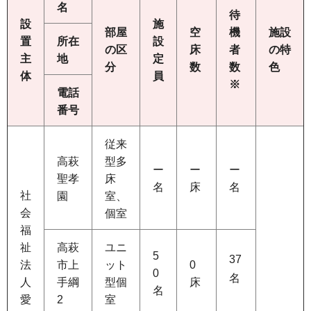
名
待
設
施
部屋
空
機
施設
置
所在
設
の区
床
者
の特
主
地
定
分
数
数
色
体
員
※
電話
番号
従来
高萩
型多
ー
ー
ー
聖孝
床
名
床
名
社
園
室、
会
個室
福
祉
高萩
ユニ
5
37
法
市上
ット
0
0
名
人
手綱
型個
床
名
愛
2
室