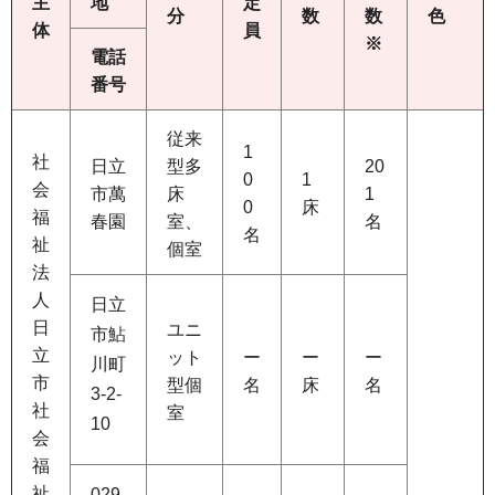
主
地
定
分
数
数
色
体
員
※
電話
番号
従来
1
社
日立
型多
20
0
1
会
市萬
床
1
0
床
福
春園
室、
名
名
祉
個室
法
人
日立
日
ユニ
市鮎
立
ット
ー
ー
ー
川町
市
型個
名
床
名
3-2-
社
室
10
会
福
祉
029