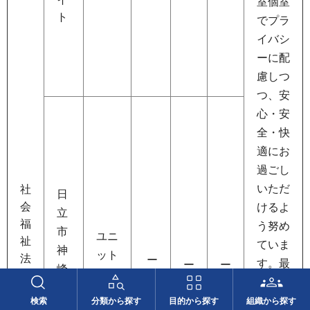
室個室
ト
でプラ
イバシ
ーに配
慮しつ
つ、安
心・安
全・快
適にお
過ごし
いただ
社
日
会
けるよ
立
福
う努め
市
ユニ
祉
ていま
神
ット
法
ー
す。最
ー
ー
峰
型個
人
名
床
名
新の入
町
山
浴設備
室
検索
分類から探す
目的から探す
組織から探す
1-