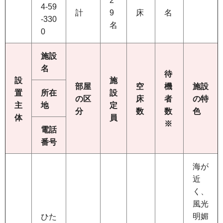
2
4-59
計
9
床
名
-330
名
0
施設
名
待
設
施
部屋
空
機
施設
置
所在
設
の区
床
者
の特
主
地
定
分
数
数
色
体
員
※
電話
番号
海が
近
く、
風光
明媚
ひた