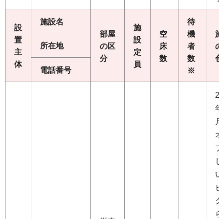
施設名
待
設
施
部屋
空
機
置
設
所在地
の区
床
者
主
定
分
数
数
体
員
電話番号
※