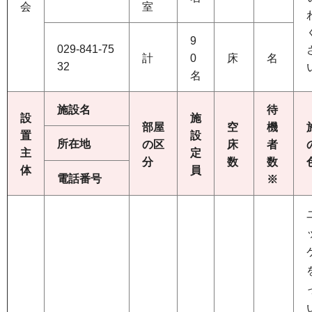
会
室
9
029-841-75
計
0
床
名
32
名
施設名
待
設
施
部屋
空
機
置
設
所在地
の区
床
者
主
定
分
数
数
体
員
電話番号
※