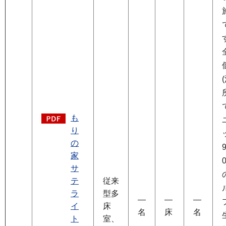
も
り
の
家
サ
テ
従来
ラ
型多
―
―
―
イ
床
名
床
名
ト
室、