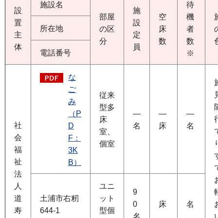
施設名
待
設
施
部屋
空
機
置
設
所在地
の区
床
者
主
定
分
数
数
体
員
電話番号
※
な
ご
従来
み
型多
（P
―
―
―
床
社
D
名
床
名
室、
会
F：
個室
福
3K
祉
B）
法
人
ユニ
9
道
土浦市右籾
ット
0
床
名
寿
644-1
型個
名