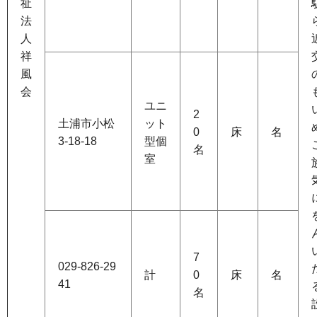
祉
法
人
祥
風
会
ユニ
2
土浦市小松
ット
0
床
名
3-18-18
型個
名
室
7
029-826-29
計
0
床
名
41
名