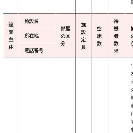
施設名
待
設
施
部屋
空
機
置
設
所在地
の区
床
者
主
定
分
数
数
体
員
電話番号
※