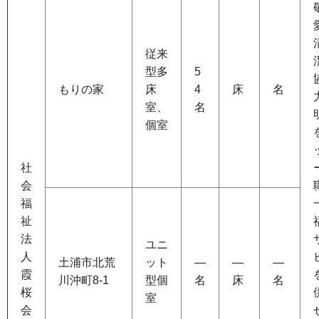
従来
型多
5
もりの家
床
4
床
名
室、
名
個室
社
会
福
祉
法
ユニ
人
土浦市北荒
ット
―
―
―
霞
川沖町8-1
型個
名
床
名
桜
室
会