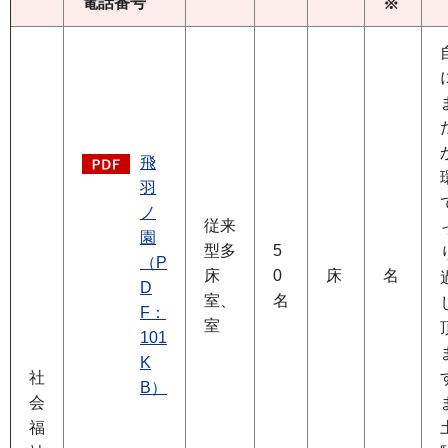
電話番号
※
飛
羽
ノ
従来
園
型多
5
（P
床
0
床
名
D
室、
名
F：
室
101
K
社
B）
会
福