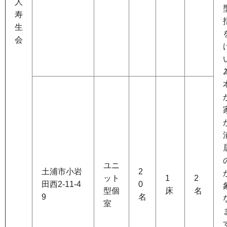
人
寿
生
会
ユニ
土浦市小岩
2
ット
1
2
田西2-11-4
0
型個
床
名
9
名
室