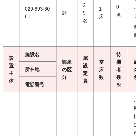
2
0
029-893-60
1
計
9
名
61
床
名
施設名
待
設
施
部屋
空
機
置
設
所在地
の区
床
者
主
定
分
数
数
体
員
電話番号
※