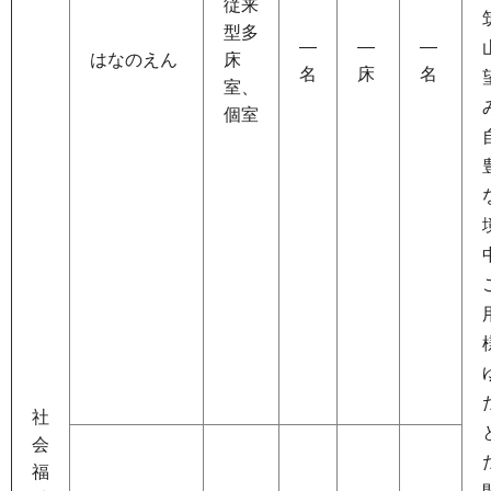
従来
型多
―
―
―
はなのえん
床
名
床
名
室、
個室
社
会
福