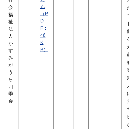
社
ん
会
（P
福
D
祉
F：
法
46
人
K
か
B）
す
み
が
う
ら
四
季
会