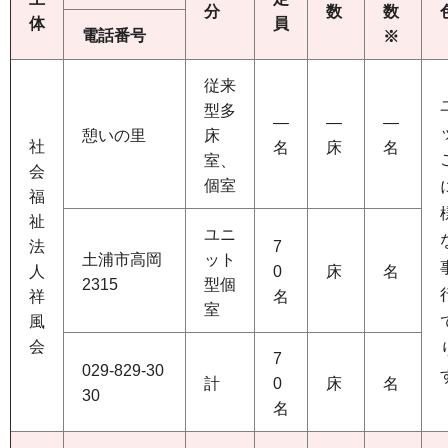
分
数
数
体
員
電話番号
※
従来
型多
―
―
―
憩いの里
床
社
名
床
名
室、
会
個室
福
祉
ユニ
法
7
土浦市高岡
ット
人
0
床
名
2315
型個
祥
名
室
風
会
7
029-829-30
計
0
床
名
30
名