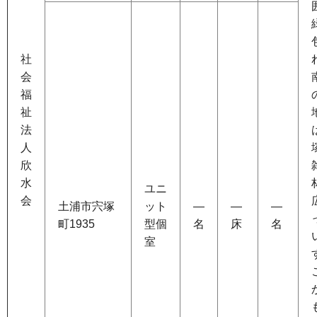
社
会
福
祉
法
人
欣
水
ユニ
会
土浦市宍塚
ット
―
―
―
町1935
型個
名
床
名
室