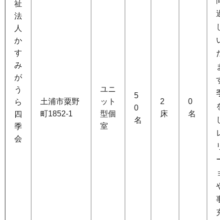
祉
法
人
か
す
み
が
ユニ
う
5
土浦市粟野
ット
2
0
ら
0
町1852-1
型個
床
名
四
名
室
季
会