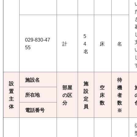
5
029-830-47
計
4
床
名
55
名
施設名
待
設
施
部屋
空
機
置
設
所在地
の区
床
者
主
定
分
数
数
体
員
電話番号
※