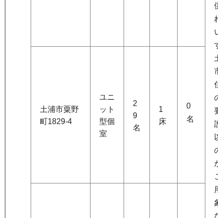
ユニ
2
0
土浦市粟野
ット
1
9
名
町1829-4
型個
床
名
室