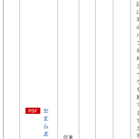
や
す
ら
ぎ
従来