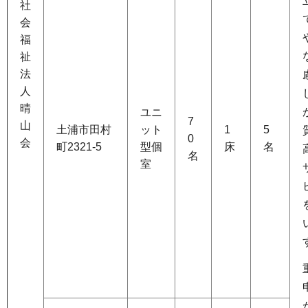
社
会
福
祉
法
人
晴
ユニ
7
山
土浦市田村
ット
1
5
0
会
町2321-5
型個
床
名
名
室