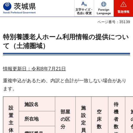
茨城県
文字サイズ・
Foreign
緊急情報
色合い変更
Language
ページ番号：35139
特別養護老人ホーム利用情報の提供につい
て（土浦圏域）
情報更新日：令和8年7月21
日
重複申込があるため、内訳と合計が一致しない場合があり
ます。
施設名
待
設
施
部屋
空
機
置
設
所在地
の区
床
者
主
定
分
数
数
体
員