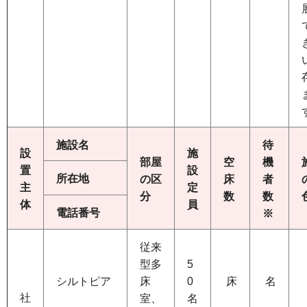
施設名
待
設
施
部屋
空
機
置
設
所在地
の区
床
者
主
定
分
数
数
体
員
電話番号
※
従来
型多
5
シルトピア
床
0
床
名
社
室、
名