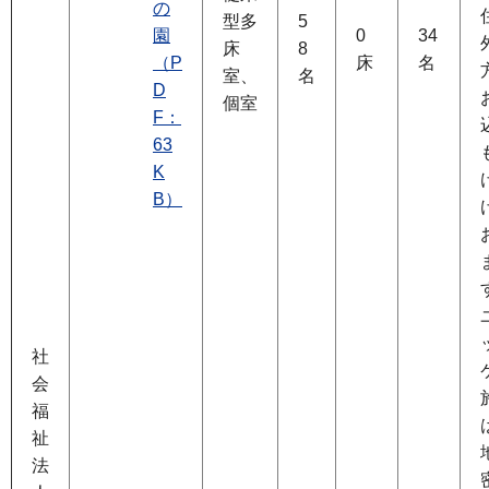
の
型多
5
園
0
34
床
8
（P
床
名
室、
名
D
個室
F：
63
K
B）
社
会
福
祉
法