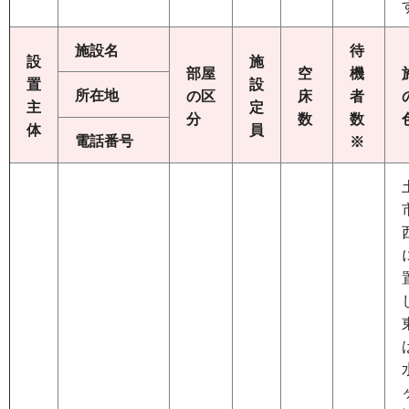
施設名
待
設
施
部屋
空
機
置
設
所在地
の区
床
者
主
定
分
数
数
体
員
電話番号
※