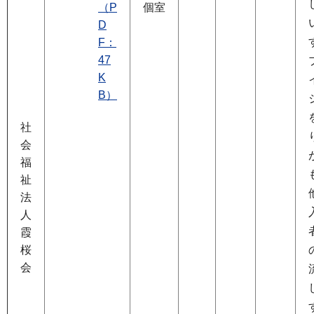
（P
個室
D
F：
47
K
B）
社
会
福
祉
法
人
霞
桜
会