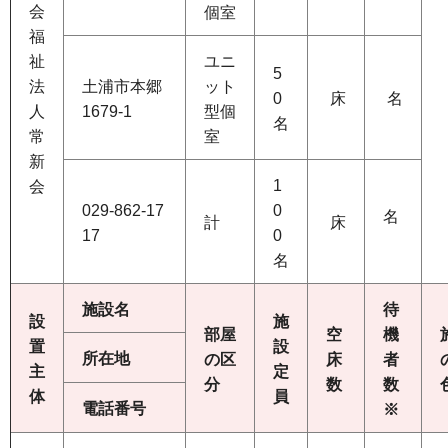
会
個室
福
祉
ユニ
5
法
土浦市本郷
ット
0
床
名
人
1679-1
型個
名
常
室
新
1
会
029-862-17
0
名
計
床
17
0
名
施設名
待
設
施
部屋
空
機
置
設
所在地
の区
床
者
主
定
分
数
数
体
員
電話番号
※