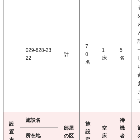
7
029-828-23
1
5
計
0
22
床
名
名
施設名
待
設
施
部屋
空
機
置
設
所在地
の区
床
者
主
定