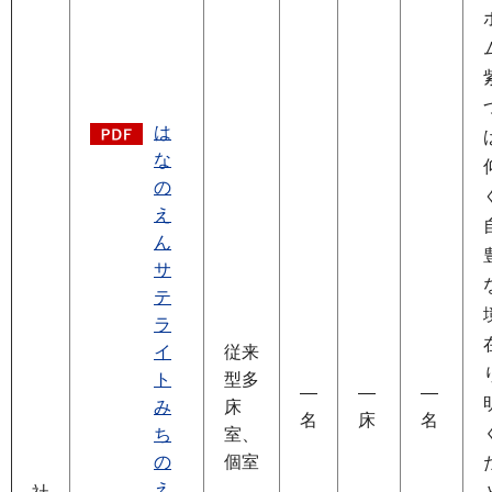
は
な
の
え
ん
サ
テ
ラ
イ
従来
ト
型多
―
―
―
み
床
名
床
名
ち
室、
の
個室
え