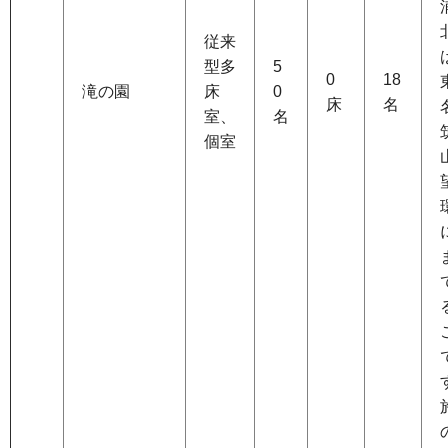
従来
型多
5
0
18
滝の園
床
0
床
名
室、
名
個室