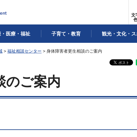
文
康・医療・福祉
子育て・教育
観光・文化・ス
域
>
福祉相談センター
> 身体障害者更生相談のご案内
談のご案内