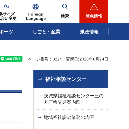
字サイズ・
Foreign
検索
緊急情報
色合い変更
Language
ポーツ
しごと・産業
県政情報
ページ番号：3224
更新日:2026年6月24日
福祉相談センター
茨城県福祉相談センター三の
丸庁舎交通案内図
地域福祉課の業務の内容