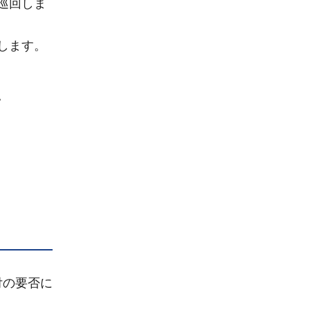
巡回しま
します。
。
付の要否に