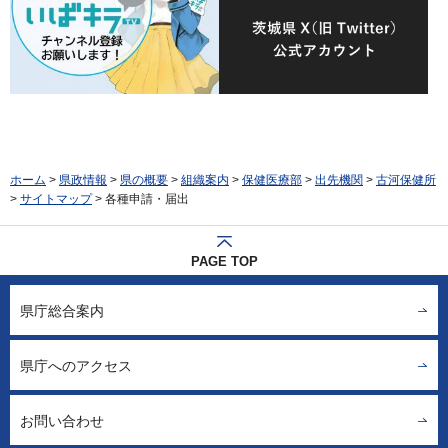
ホーム
>
県政情報
>
県の概要
>
組織案内
>
保健医療部
>
出先機関
>
古河保健所
>
サイトマップ
> 各種申請・届出
PAGE TOP
県庁総合案内
県庁へのアクセス
お問い合わせ