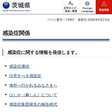
茨城県
文字サイズ・
Foreign
緊急情報
色合い変更
Language
ページ番号：74667
更新日:2026年4月23日
感染症関係
感染症に関する情報を発信します。
感染症通信
注意すべき
感染症
海外へ行かれるみなさまへ
はしか（麻しん）について
感染症集団発生の報告様式