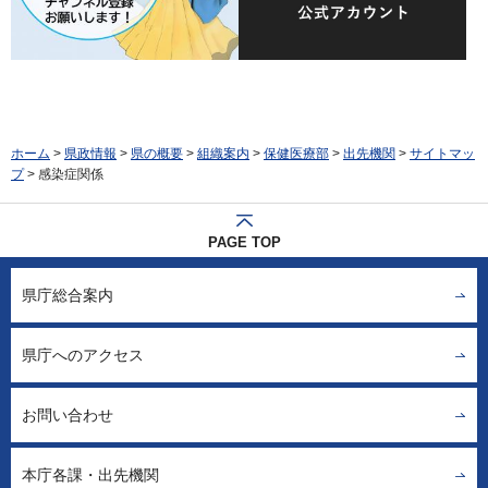
ホーム
>
県政情報
>
県の概要
>
組織案内
>
保健医療部
>
出先機関
>
サイトマッ
プ
> 感染症関係
PAGE TOP
県庁総合案内
県庁へのアクセス
お問い合わせ
本庁各課・出先機関