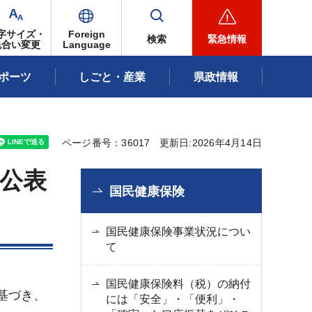
字サイズ・
Foreign
検索
緊急情報
色合い変更
Language
ポーツ
しごと・産業
県政情報
ページ番号：36017
更新日:2026年4月14日
公表
国民健康保険
国民健康保険事業状況につい
て
国民健康保険料（税）の納付
基づき、
には「安全」・「便利」・