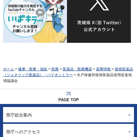
ホーム
>
健康・医療・福祉
>
医療
>
医薬品・医療機器
>
薬事情報
>
後発医薬品
（ジェネリック医薬品）・バイオシミラー
> 水戸保健所後発医薬品使用促進地
域協議会
PAGE TOP
県庁総合案内
県庁へのアクセス