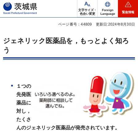
茨城県
文字サイズ・
Foreign
緊急情報
色合い変更
Language
ページ番号：44809
更新日:2024年8月30日
ジェネリック医薬品を，もっとよく知ろ
う
１つの
先発医
薬品に
対し，
たくさ
んのジェネリック医薬品が
発売されています。