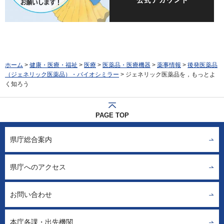
ホーム
>
健康・医療・福祉
>
医療
>
医薬品・医療機器
>
薬事情報
>
後発医薬品
（ジェネリック医薬品）・バイオシミラー
> ジェネリック医薬品を，もっとよ
く知ろう
PAGE TOP
県庁総合案内
県庁へのアクセス
お問い合わせ
本庁各課・出先機関