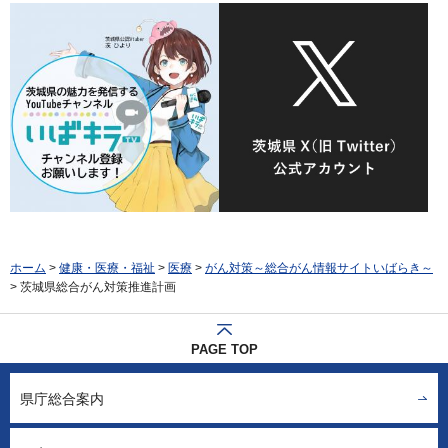
ホーム
>
健康・医療・福祉
>
医療
>
がん対策～総合がん情報サイトいばらき～
> 茨城県総合がん対策推進計画
PAGE TOP
県庁総合案内