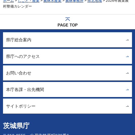
ホーム
>
しごと・産業
>
農林水産業
>
農林事務所
>
県北地域
> 2026年農業農
村整備カレンダー
PAGE TOP
県庁総合案内
県庁へのアクセス
お問い合わせ
本庁各課・出先機関
サイトポリシー
茨城県庁