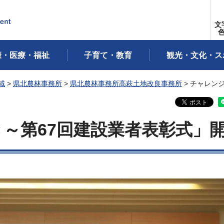
文
康・医療・福祉
子育て・教育
観光・文化・ス
域
>
県北農林事務所
>
県北農林事務所高萩土地改良事務所
> チャレン
～第67回建設業者表彰式」