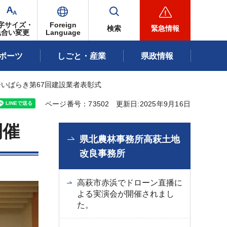
字サイズ・
Foreign
検索
緊急情報
色合い変更
Language
ポーツ
しごと・産業
県政情報
ジいばらき第67回建設業者表彰式
ページ番号：73502
更新日:2025年9月16日
開催
県北農林事務所高萩土地
改良事務所
高萩市赤浜でドローン直播に
よる実演会が開催されまし
た。