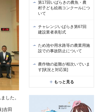
第17回いばらきの農魚・農
村子ども絵画コンクールにつ
いて
チャレンジいばらき第67回
建設業者表彰式
ため池や用水路等の農業用施
設での事故防止について
農作物の盗難が相次いでいま
す[状況と対応策]
もっと見る
れました。
)吉田