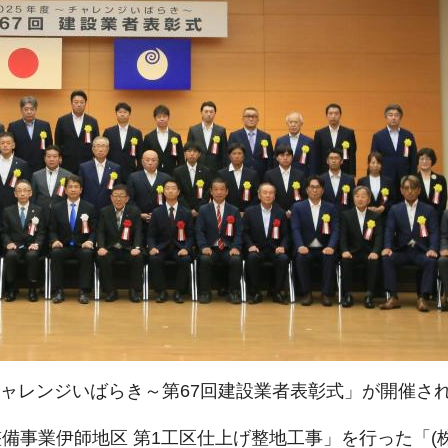
～チャレンジいばらき～第67回建設業者表彰式」が開催さ
備事業伊師地区 第1工区仕上げ整地工事」を行った「(株